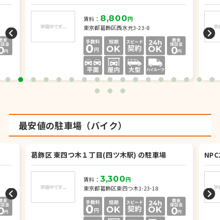
8,800
賃料：
円
東京都葛飾区西水元3-23-8
最安値の駐車場（バイク）
葛飾区 東四つ木１丁目(四ツ木駅) の駐車場
NP
3,300
賃料：
円
東京都葛飾区東四つ木1-23-18