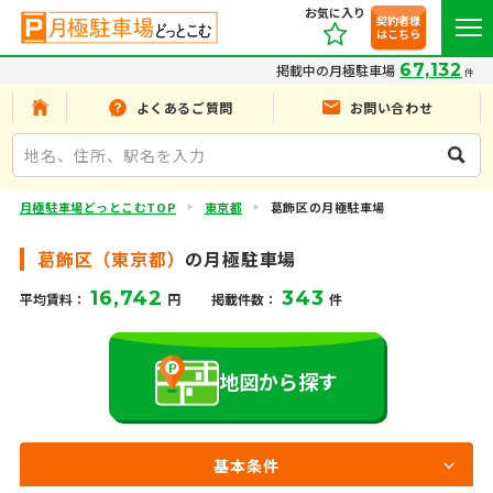
お気に入り
契約者様
はこちら
67,132
掲載中の月極駐車場
件
よくあるご質問
お問い合わせ
月極駐車場どっとこむTOP
東京都
葛飾区の月極駐車場
葛飾区（東京都）
の月極駐車場
16,742
343
平均賃料：
円
掲載件数：
件
地図から探す
基本条件