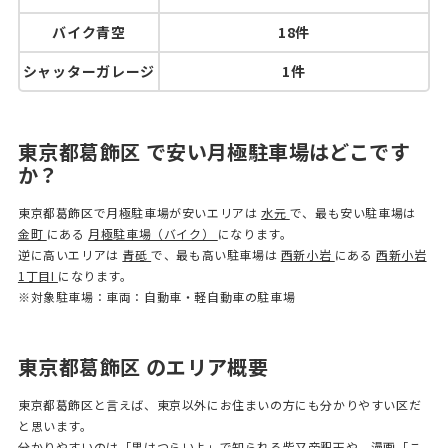
バイク青空
18件
シャッターガレージ
1件
東京都葛飾区 で安い月極駐車場はどこです
か？
東京都葛飾区で月極駐車場が安いエリアは
水元
で、最も安い駐車場は
金町
にある
月極駐車場（バイク）
になります。
逆に高いエリアは
青砥
で、最も高い駐車場は
西新小岩
にある
西新小岩
1丁目I
になります。
※対象駐車場：車両：自動車・軽自動車の駐車場
東京都葛飾区 のエリア概要
東京都葛飾区と言えば、東京以外にお住まいの方にも分かりやすい区だ
と思います。
分かりやすいのは「男はつらいよ」で知られる柴又帝釈天や、漫画「こ