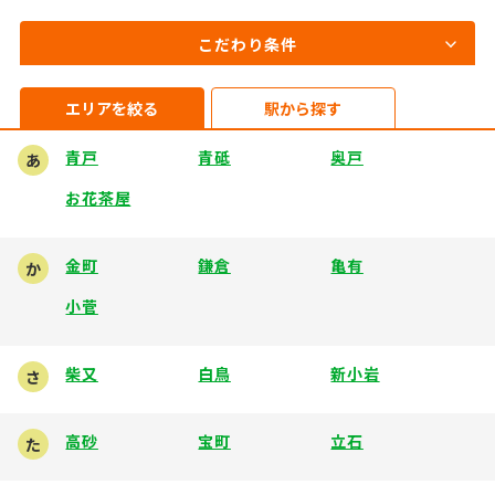
こだわり条件
エリアを絞る
駅から探す
青戸
青砥
奥戸
あ
お花茶屋
金町
鎌倉
亀有
か
小菅
柴又
白鳥
新小岩
さ
高砂
宝町
立石
た