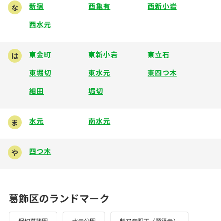
新宿
西亀有
西新小岩
な
西水元
東金町
東新小岩
東立石
は
東堀切
東水元
東四つ木
細田
堀切
水元
南水元
ま
四つ木
や
葛飾区のランドマーク
堀切菖蒲園
水元公園
柴又帝釈天（題経寺）