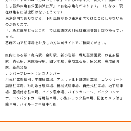
ちら葛飾区亀有公園前派出所」で有名な亀有があります。（ちなみに現
在は亀有に派出所はないそうです）
東京都内でありながら、下町風情があり東京都内ではここにしかないも
のがあります。
「月極駐車場どっとこむ」では葛飾区の月極駐車場情報も取り扱ってい
ます。
葛飾区内で駐車場をお探しの方は当サイトでご検索ください。
区内にある駅：亀有駅、金町駅、新小岩駅、堀切菖蒲園駅、お花茶屋
駅、青砥駅、京成高砂駅、四ツ木駅、京成立石駅、柴又駅、京成金町
駅、新柴又駅
ナンバープレート：足立ナンバー
月極駐車場種別：平面駐車場、アスファルト舗装駐車場、コンクリート
舗装駐車場、砂利敷き駐車場、機械式駐車場、自走式駐車場、地下駐車
場、屋根付き駐車場、バイク駐車場、バイクガレージ、バイクコンテ
ナ、コンパクトカー専用駐車場、小型トラック駐車場、防犯カメラ付き
駐車場、ハイルーフ車駐車可能