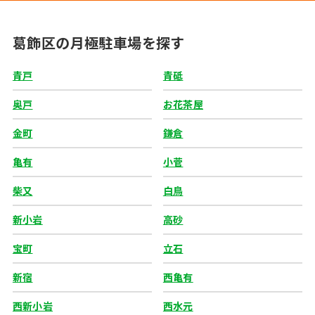
葛飾区の月極駐車場を探す
青戸
青砥
奥戸
お花茶屋
金町
鎌倉
亀有
小菅
柴又
白鳥
新小岩
高砂
宝町
立石
新宿
西亀有
西新小岩
西水元