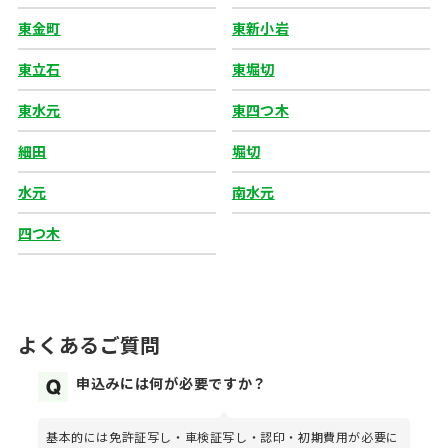
東金町
東新小岩
東立石
東堀切
東水元
東四つ木
細田
堀切
水元
南水元
四つ木
よくあるご質問
申込みには何が必要ですか？
基本的には免許証写し・車検証写し・認印・初期費用が必要に