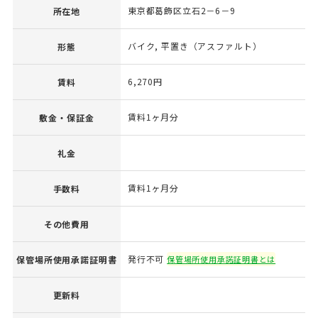
東京都葛飾区立石2－6－9
所在地
バイク, 平置き（アスファルト）
形態
6,270円
賃料
賃料1ヶ月分
敷金・保証金
礼金
賃料1ヶ月分
手数料
その他費用
発行不可
保管場所使用承諾証明書
保管場所使用承諾証明書とは
更新料