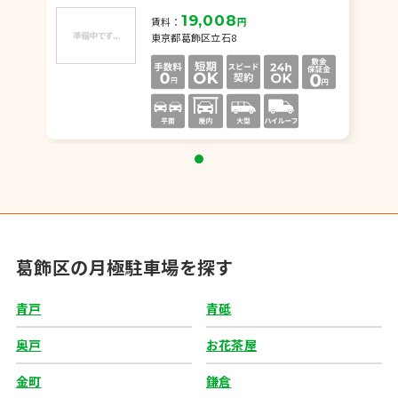
19,008
賃料：
円
東京都葛飾区立石8
葛飾区の月極駐車場を探す
青戸
青砥
奥戸
お花茶屋
金町
鎌倉