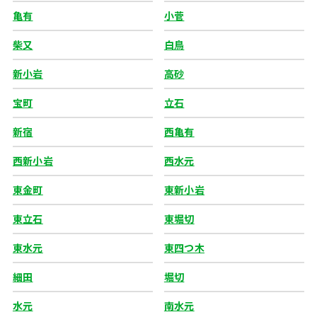
亀有
小菅
柴又
白鳥
新小岩
高砂
宝町
立石
新宿
西亀有
西新小岩
西水元
東金町
東新小岩
東立石
東堀切
東水元
東四つ木
細田
堀切
水元
南水元