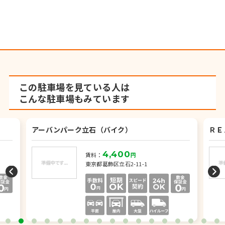
この駐車場を見ている人は
こんな駐車場もみています
アーバンパーク立石（バイク）
ＲＥ
4,400
賃料：
円
東京都葛飾区立石2-11-1