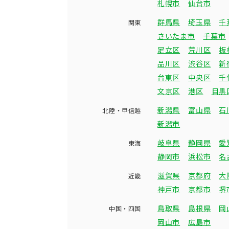
札幌市
仙台市
群馬県
埼玉県
千
関東
さいたま市
千葉市
足立区
荒川区
板
品川区
渋谷区
新
台東区
中央区
千
文京区
港区
目黒
新潟県
富山県
石
北陸・甲信越
新潟市
岐阜県
静岡県
愛
東海
静岡市
浜松市
名
滋賀県
京都府
大
近畿
神戸市
京都市
堺
鳥取県
島根県
岡
中国・四国
岡山市
広島市