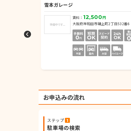
雪本ガレージ
12,500
円
賃料：
円
-2
大阪府岸和田市磯上町2丁目532番6
お申込みの流れ
ステップ
駐車場の検索