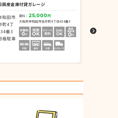
田興産倉庫付貸ガレージ
前田興産貸ガ
25,000
賃料：
円
賃
大阪府岸和田市吉井町4丁目434番3
大