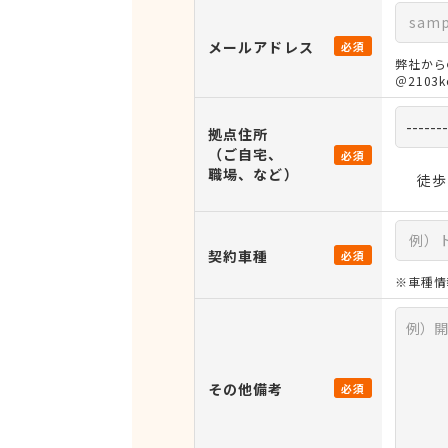
メールアドレス
必須
弊社から
＠210
拠点住所
（ご自宅、
必須
職場、など）
徒歩
契約車種
必須
※車種情
その他備考
必須