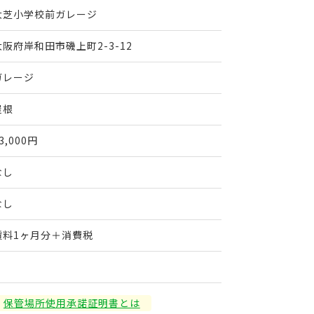
大芝小学校前ガレージ
大阪府岸和田市磯上町2-3-12
ガレージ
屋根
3,000円
なし
なし
賃料1ヶ月分＋消費税
保管場所使用承諾証明書とは