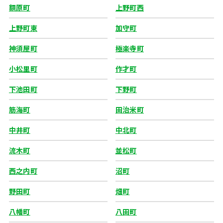
額原町
上野町西
上野町東
加守町
神須屋町
極楽寺町
小松里町
作才町
下池田町
下野町
筋海町
田治米町
中井町
中北町
流木町
並松町
西之内町
沼町
野田町
畑町
八幡町
八田町