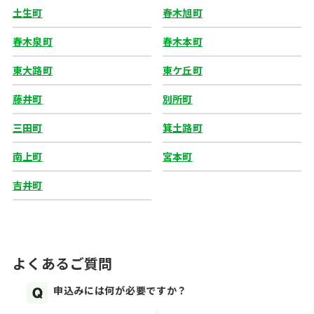
土生町
春木旭町
春木泉町
春木本町
東大路町
東ケ丘町
藤井町
別所町
三田町
箕土路町
南上町
宮本町
吉井町
よくあるご質問
申込みには何が必要ですか？