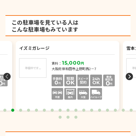
この駐車場を見ている人は
こんな駐車場もみています
イズミガレージ
雪本
15,000
賃料：
円
大阪府岸和田市上野町西2－7