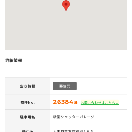
詳細情報
空き情報
要確認
26384a
物件No.
お問い合わせはこちら↓
綾園シャッターガレージ
駐車場名
大阪府高石市綾園5-6-5
所在地