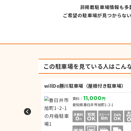
非掲載駐車場情報も多
ご希望の駐車場が見つからな
この駐車場を見ている人は
こん
willDo勝川駐車場（屋根付き駐車場）
11,000
円
賃料：
円
町1丁目
愛知県春日井市旭町1-2-1