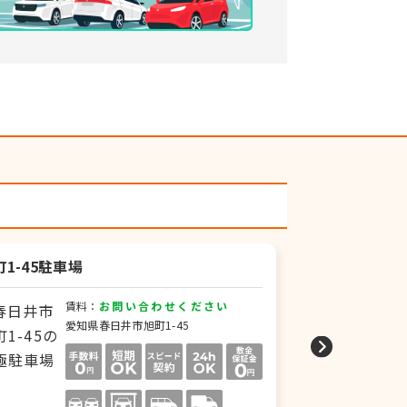
町1-45駐車場
MAYパークプ
賃料：
お問い合わせください
賃
愛知県春日井市旭町1-45
愛