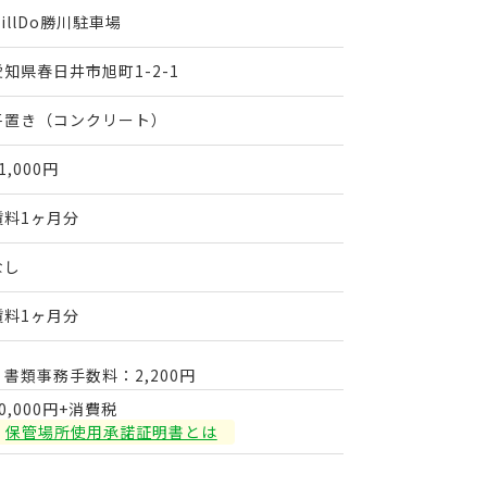
willDo勝川駐車場
愛知県春日井市旭町1-2-1
平置き（コンクリート）
1,000円
賃料1ヶ月分
なし
賃料1ヶ月分
・書類事務手数料：2,200円
0,000円+消費税
保管場所使用承諾証明書とは