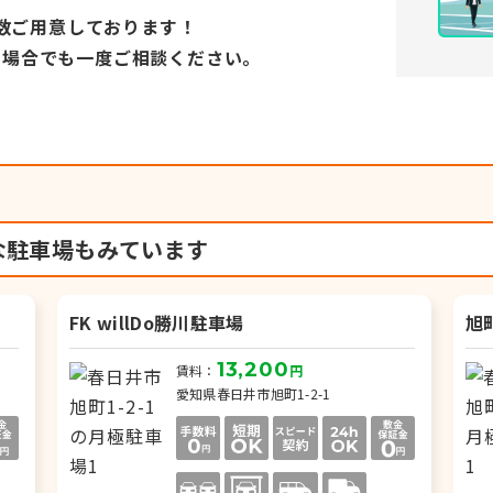
数ご用意しております！
い場合でも
一度ご相談ください。
な駐車場もみています
FK willDo勝川駐車場
旭
13,200
賃料：
円
愛知県春日井市旭町1-2-1