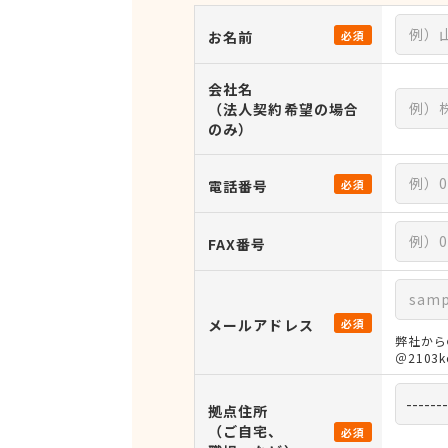
お名前
必須
会社名
（法人契約希望の場合
のみ）
電話番号
必須
FAX番号
メールアドレス
必須
弊社から
＠210
拠点住所
（ご自宅、
必須