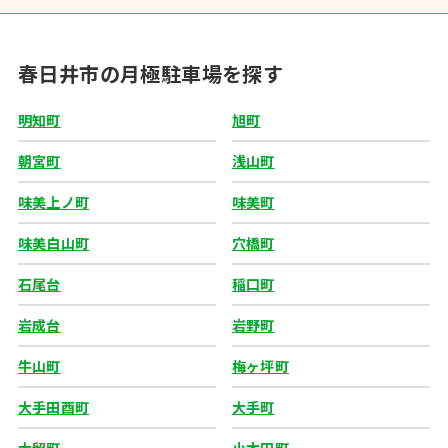
春日井市の月極駐車場を探す
明知町
旭町
朝宮町
浅山町
味美上ノ町
味美町
味美白山町
穴橋町
石尾台
稲口町
岩成台
岩野町
牛山町
梅ヶ坪町
大手田酉町
大手町