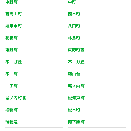
中野町
中町
西高山町
西本町
如意申町
八田町
花長町
林島町
東野町
東野町西
不二ガ丘
不二ガ丘
不二町
藤山台
二子町
堀ノ内町
堀ノ内町北
松河戸町
松新町
松本町
瑞穂通
南下原町