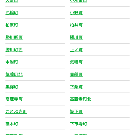
大留町
小木田町
乙輪町
小野町
柏原町
柏井町
勝川新町
勝川町
勝川町西
上ノ町
木附町
気噴町
気噴町北
貴船町
黒鉾町
下条町
高蔵寺町
高蔵寺町北
ことぶき町
坂下町
篠木町
下市場町