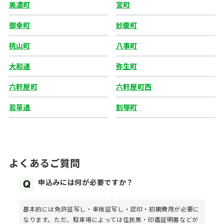
美濃町
宮町
御幸町
妙慶町
桃山町
八事町
大和通
弥生町
六軒屋町
六軒屋町西
若草通
割塚町
よくあるご質問
申込みには何が必要ですか？
基本的には免許証写し・車検証写し・認印・初期費用が必要に
なります。ただ、駐車場によっては住民票・印鑑証明書などが