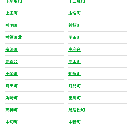
下屋敷町
十三塚町
上条町
庄名町
神明町
神領町
神領町北
関田町
宗法町
高座台
高森台
高山町
田楽町
知多町
町田町
月見町
角崎町
出川町
天神町
鳥居松町
中切町
中新町