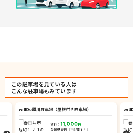
この駐車場を見ている人は
こんな駐車場もみています
willDo勝川駐車場（屋根付き駐車場）
wil
11,000
賃料：
円
愛知県春日井市旭町1-2-1