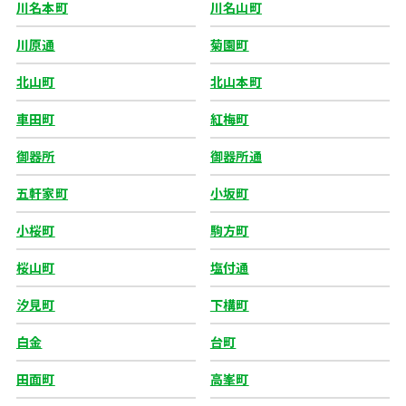
川名本町
川名山町
川原通
菊園町
北山町
北山本町
車田町
紅梅町
御器所
御器所通
五軒家町
小坂町
小桜町
駒方町
桜山町
塩付通
汐見町
下構町
白金
台町
田面町
高峯町