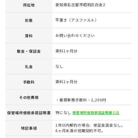
愛知県名古屋市昭和区白金2
所在地
平置き（アスファルト）
形態
お問い合わせください
賃料
賃料1ヶ月分
敷金・保証金
なし
礼金
賃料1ヶ月分
手数料
その他費用
・書類事務手数料：2,200円
特になし
保管場所使用承諾証明書
保管場所使用承諾証明書とは
1年以内解約の場合、保証金返金なし。
特記事項
6ヶ月未満の短期契約不可。