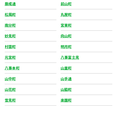
藤成通
前山町
松風町
丸屋町
南分町
宮東町
妙見町
向山町
村雲町
明月町
元宮町
八事富士見
八事本町
山里町
山中町
山手通
山花町
山脇町
雪見町
楽園町