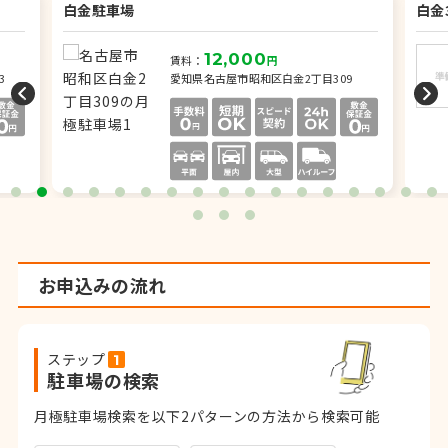
白金駐車場
白金
12,000
賃料：
円
3
愛知県名古屋市昭和区白金2丁目309
お申込みの流れ
ステップ
駐車場の検索
月極駐車場検索を以下2パターンの方法から検索可能