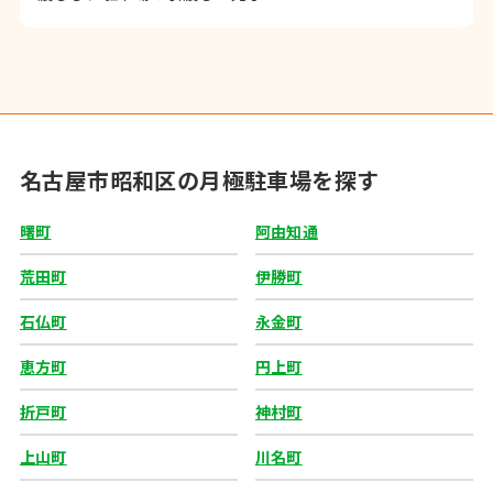
名古屋市昭和区の月極駐車場を探す
曙町
阿由知通
荒田町
伊勝町
石仏町
永金町
恵方町
円上町
折戸町
神村町
上山町
川名町