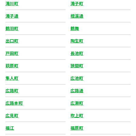
滝川町
滝子町
滝子通
檀溪通
鶴羽町
鶴舞
出口町
陶生町
戸田町
長池町
萩原町
狭間町
隼人町
広池町
広路町
広路通
広路本町
広瀬町
広見町
吹上町
福江
福原町