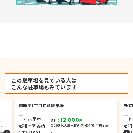
この駐車場を見ている人は
こんな駐車場もみています
御器所1丁目伊藤駐車場
FK
12,000
賃料：
円
2
愛知県名古屋市昭和区御器所1丁目1001-
3