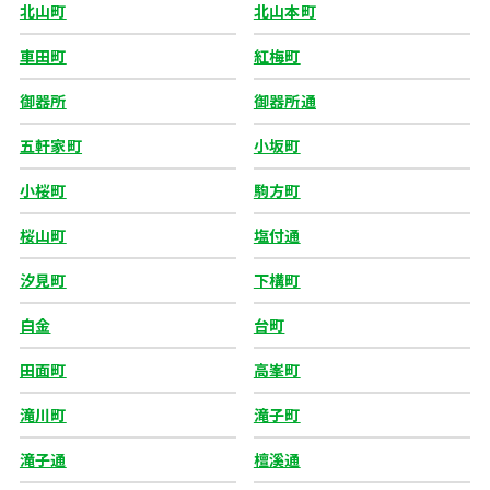
北山町
北山本町
車田町
紅梅町
御器所
御器所通
五軒家町
小坂町
小桜町
駒方町
桜山町
塩付通
汐見町
下構町
白金
台町
田面町
高峯町
滝川町
滝子町
滝子通
檀溪通