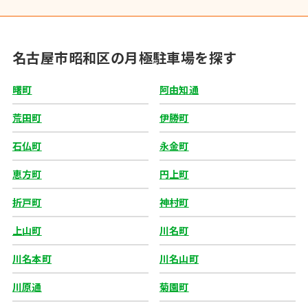
名古屋市昭和区の月極駐車場を探す
曙町
阿由知通
荒田町
伊勝町
石仏町
永金町
恵方町
円上町
折戸町
神村町
上山町
川名町
川名本町
川名山町
川原通
菊園町