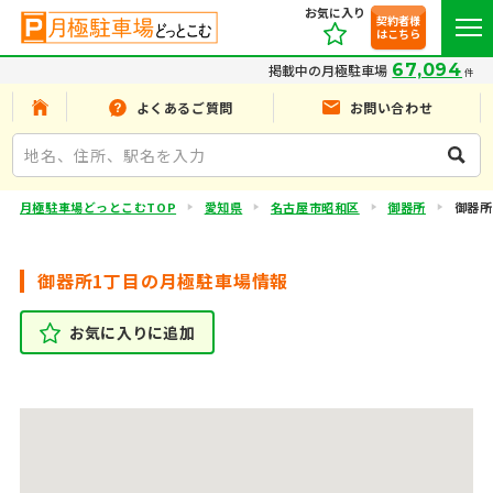
お気に入り
契約者様
はこちら
67,094
掲載中の月極駐車場
件
よくあるご質問
お問い合わせ
月極駐車場どっとこむTOP
愛知県
名古屋市昭和区
御器所
御器所
御器所1丁目の月極駐車場情報
お気に入りに追加