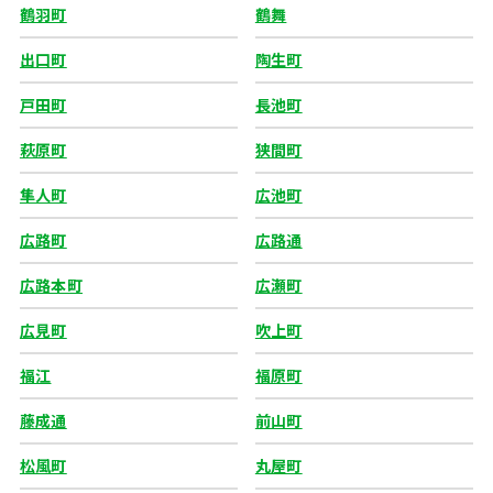
鶴羽町
鶴舞
出口町
陶生町
戸田町
長池町
萩原町
狭間町
隼人町
広池町
広路町
広路通
広路本町
広瀬町
広見町
吹上町
福江
福原町
藤成通
前山町
松風町
丸屋町