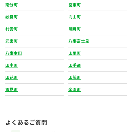
南分町
宮東町
妙見町
向山町
村雲町
明月町
元宮町
八事富士見
八事本町
山里町
山中町
山手通
山花町
山脇町
雪見町
楽園町
よくあるご質問