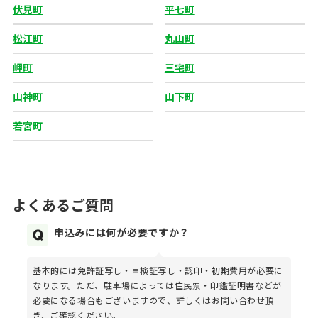
伏見町
平七町
松江町
丸山町
岬町
三宅町
山神町
山下町
若宮町
よくあるご質問
申込みには何が必要ですか？
基本的には免許証写し・車検証写し・認印・初期費用が必要に
なります。ただ、駐車場によっては住民票・印鑑証明書などが
必要になる場合もございますので、詳しくはお問い合わせ頂
き、ご確認ください。