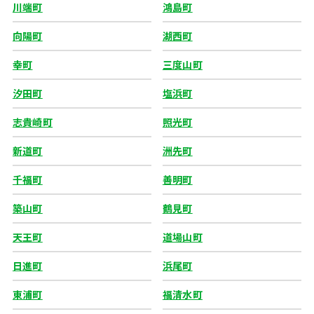
川端町
鴻島町
向陽町
湖西町
幸町
三度山町
汐田町
塩浜町
志貴崎町
照光町
新道町
洲先町
千福町
善明町
築山町
鶴見町
天王町
道場山町
日進町
浜尾町
東浦町
福清水町