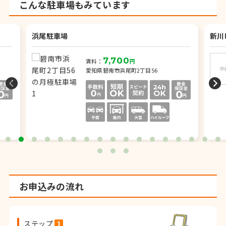
こんな駐車場もみています
浜尾駐車場
新川
7,700
賃料：
円
愛知県碧南市浜尾町2丁目56
お申込みの流れ
ステップ