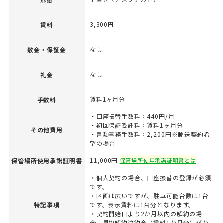
3,300円
賃料
なし
敷金・保証金
なし
礼金
賃料1ヶ月分
手数料
・口座振替手数料：440円/月
・初回保証委託料：賃料1ヶ月分
その他費用
・書類事務手数料：2,200円※郵送契約希
望の場合
11,000円
保管場所使用承諾証明書
保管場所使用承諾証明書とは
・個人契約の場合、口座振替の登録が必須
です。
・区画は広いですが、駐車可能台数は1台
特記事項
です。表示賃料は1台分となります。
・契約開始日より2か月以内の解約の場
合、早期解約違約金（賃料1か月分）がか