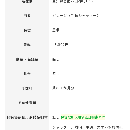
愛知県碧南市山神町1-92
所在地
ガレージ（手動シャッター）
形態
屋根
特徴
13,500円
賃料
無し
敷金・保証金
無し
礼金
賃料１か月分
手数料
その他費用
無し
保管場所使用承諾証明書
保管場所使用承諾証明書とは
シャッター、照明、電源、スマホ対応防犯