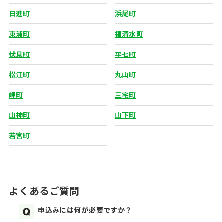
日進町
浜尾町
東浦町
福清水町
伏見町
平七町
松江町
丸山町
岬町
三宅町
山神町
山下町
若宮町
よくあるご質問
申込みには何が必要ですか？