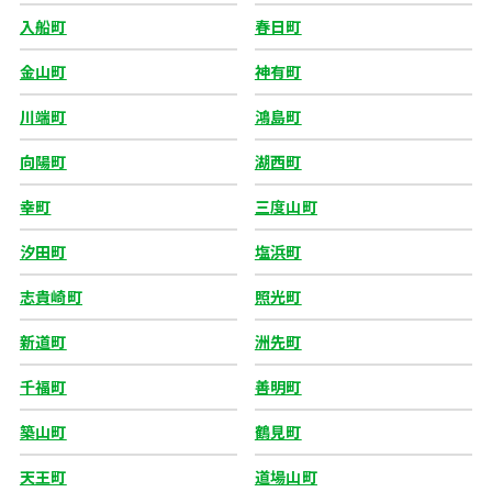
入船町
春日町
金山町
神有町
川端町
鴻島町
向陽町
湖西町
幸町
三度山町
汐田町
塩浜町
志貴崎町
照光町
新道町
洲先町
千福町
善明町
築山町
鶴見町
天王町
道場山町