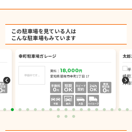
この駐車場を見ている人は
こんな駐車場もみています
幸町駐車場ガレージ
太郎
18,000
賃料：
円
愛知県碧南市幸町2丁目 17