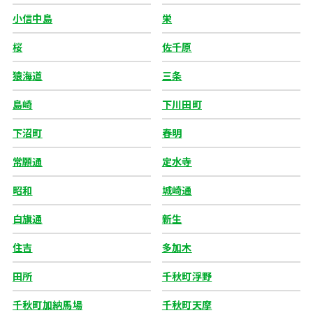
小信中島
栄
桜
佐千原
猿海道
三条
島崎
下川田町
下沼町
春明
常願通
定水寺
昭和
城崎通
白旗通
新生
住吉
多加木
田所
千秋町浮野
千秋町加納馬場
千秋町天摩