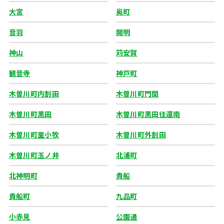
大宮
奥町
音羽
開明
神山
苅安賀
観音寺
神戸町
木曽川町内割田
木曽川町門間
木曽川町黒田
木曽川町黒田往還南
木曽川町里小牧
木曽川町外割田
木曽川町玉ノ井
北浦町
北神明町
貴船
貴船町
九品町
小赤見
公園通