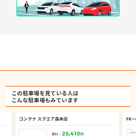
この駐車場を見ている人は
こんな駐車場もみています
コンテナ スクエア森本店
FK
25,410
賃料：
円