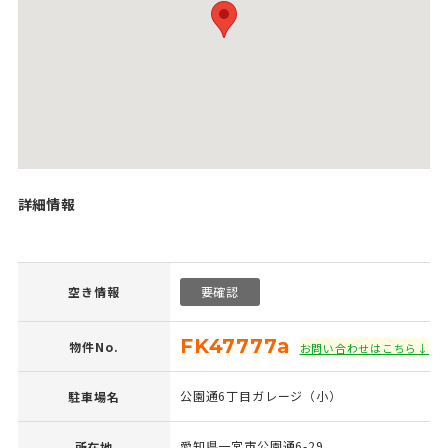
詳細情報
空き情報
要確認
FK47777a
物件No.
お問い合わせはこちら↓
公園通6丁目ガレージ（小）
駐車場名
愛知県一宮市公園通6-29
所在地