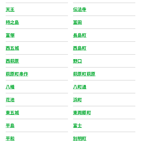
天王
伝法寺
時之島
冨田
富塚
長島町
西五城
西島町
西萩原
野口
萩原町串作
萩原町萩原
八幡
八町通
花池
浜町
東五城
東両郷町
平島
富士
平和
別明町