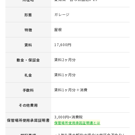
ガレージ
形態
屋根
特徴
17,600円
賃料
賃料2ヶ月分
敷金・保証金
賃料1ヶ月分
礼金
賃料1ヶ月分＋消費
手数料
その他費用
3,000円+消費税
保管場所使用承諾証明書
保管場所使用承諾証明書とは
・1年未満の解約の場合は保証金返金なし