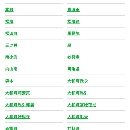
本町
真清田
松降
松降通
松山町
馬見塚
三ツ井
緑
南小渕
妙興寺
向山南
明治通
森本
大和町氏永
大和町苅安賀
大和町馬引
大和町馬引郷裏
大和町宮地花池
大和町妙興寺
大和町毛受
両郷町
枠杁町