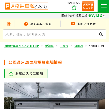
お気に入り
契約者様
はこちら
67,132
掲載中の月極駐車場
件
よくあるご質問
お問い合わせ
月極駐車場どっとこむTOP
愛知県
一宮市
公園通
公園通6-29
公園通6-29の月極駐車場情報
お気に入りに追加