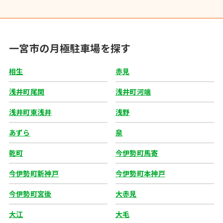
一宮市の月極駐車場を探す
相生
赤見
浅井町尾関
浅井町河端
浅井町東浅井
浅野
あずら
泉
乾町
今伊勢町馬寄
今伊勢町新神戸
今伊勢町本神戸
今伊勢町宮後
大赤見
大江
大毛