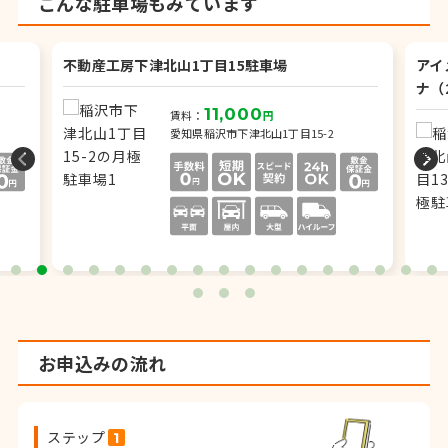
こんな駐車場もみています
不動産工房下津北山1丁目15駐車場
アイ
ナ（
11,000
賃料：
円
愛知県稲沢市下津北山1丁目15-2
お申込みの流れ
ステップ