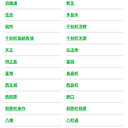
白旗通
新生
住吉
多加木
田所
千秋町浮野
千秋町加納馬場
千秋町天摩
天王
伝法寺
時之島
冨田
富塚
長島町
西五城
西島町
西萩原
野口
萩原町串作
萩原町萩原
八幡
八町通