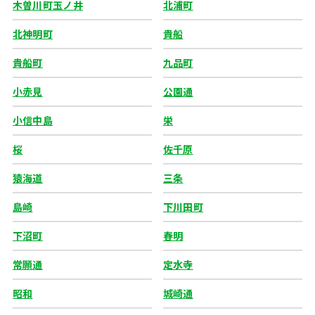
木曽川町玉ノ井
北浦町
北神明町
貴船
貴船町
九品町
小赤見
公園通
小信中島
栄
桜
佐千原
猿海道
三条
島崎
下川田町
下沼町
春明
常願通
定水寺
昭和
城崎通