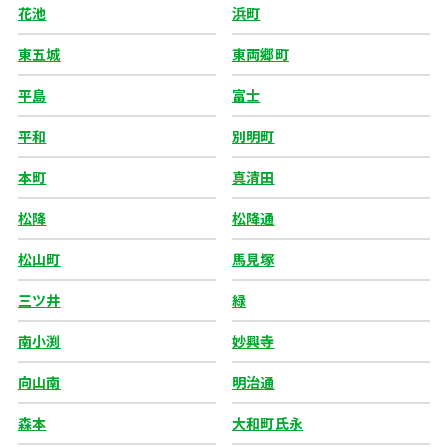
花池
浜町
東五城
東両郷町
平島
富士
平和
別明町
本町
真清田
松降
松降通
松山町
馬見塚
三ツ井
緑
南小渕
妙興寺
向山南
明治通
森本
大和町氏永