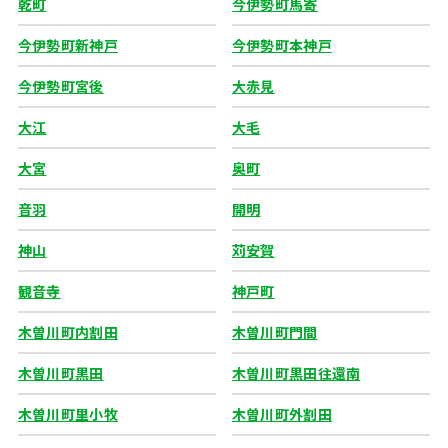
乾町
今伊勢町馬寄
今伊勢町新神戸
今伊勢町本神戸
今伊勢町宮後
大赤見
大江
大毛
大宮
奥町
音羽
開明
神山
苅安賀
観音寺
神戸町
木曽川町内割田
木曽川町門間
木曽川町黒田
木曽川町黒田往還南
木曽川町里小牧
木曽川町外割田