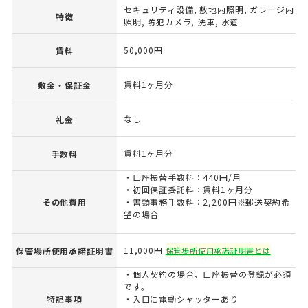
セキュリティ設備, 敷地内照明, ガレージ内
特徴
照明, 防犯カメラ, 洗車, 水道
50,000円
賃料
賃料1ヶ月分
敷金・保証金
なし
礼金
賃料1ヶ月分
手数料
・口座振替手数料：440円/月
・初回保証委託料：賃料1ヶ月分
その他費用
・書類事務手数料：2,200円※郵送契約希
望の場合
11,000円
保管場所使用承諾証明書
保管場所使用承諾証明書とは
・個人契約の場合、口座振替の登録が必須
です。
特記事項
・入口に電動シャッターあり