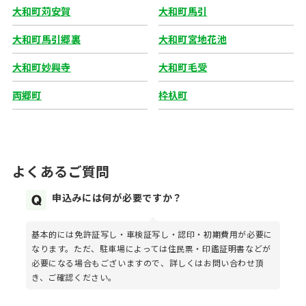
大和町苅安賀
大和町馬引
大和町馬引郷裏
大和町宮地花池
大和町妙興寺
大和町毛受
両郷町
枠杁町
よくあるご質問
申込みには何が必要ですか？
基本的には免許証写し・車検証写し・認印・初期費用が必要に
なります。ただ、駐車場によっては住民票・印鑑証明書などが
必要になる場合もございますので、詳しくはお問い合わせ頂
き、ご確認ください。