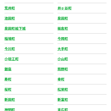
荒井町
井ヶ谷町
池田町
泉田町
泉田町絵下城
板倉町
稲場町
今岡町
今川町
大手町
小垣江町
小山町
銀座
熊野町
寿町
幸町
桜町
松栄町
新田町
新富町
神明町
末広町