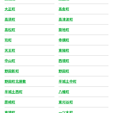
大正町
高倉町
高須町
高津波町
高松町
築地町
司町
寺横町
天王町
東陽町
中山町
西境町
野田新町
野田町
野田町北屋敷
半城土中町
半城土西町
八幡町
原崎町
東刈谷町
東境町
一ツ木町