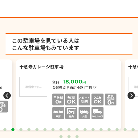
この駐車場を見ている人は
こんな駐車場もみています
十念寺ガレージ駐車場
十念
18,000
賃料：
円
6-
愛知県刈谷市広小路4丁目221