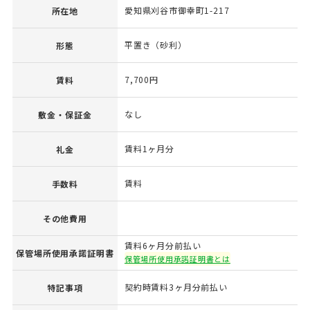
愛知県刈谷市御幸町1-217
所在地
平置き（砂利）
形態
7,700円
賃料
なし
敷金・保証金
賃料1ヶ月分
礼金
賃料
手数料
その他費用
賃料6ヶ月分前払い
保管場所使用承諾証明書
保管場所使用承諾証明書とは
契約時賃料3ヶ月分前払い
特記事項