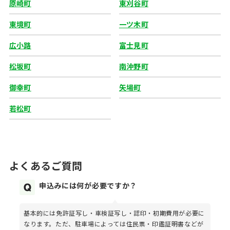
原崎町
東刈谷町
東境町
一ツ木町
広小路
富士見町
松坂町
南沖野町
御幸町
矢場町
若松町
よくあるご質問
申込みには何が必要ですか？
基本的には免許証写し・車検証写し・認印・初期費用が必要に
なります。ただ、駐車場によっては住民票・印鑑証明書などが