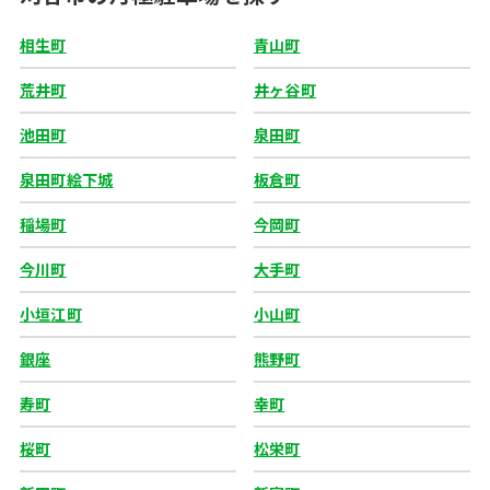
相生町
青山町
荒井町
井ヶ谷町
池田町
泉田町
泉田町絵下城
板倉町
稲場町
今岡町
今川町
大手町
小垣江町
小山町
銀座
熊野町
寿町
幸町
桜町
松栄町