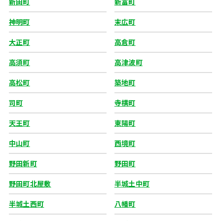
新田町
新富町
神明町
末広町
大正町
高倉町
高須町
高津波町
高松町
築地町
司町
寺横町
天王町
東陽町
中山町
西境町
野田新町
野田町
野田町北屋敷
半城土中町
半城土西町
八幡町