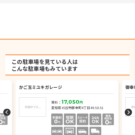
この駐車場を見ている人は
こんな駐車場もみています
かご玉ミユキガレージ
御幸
17,050
賃料：
円
愛知県刈谷市御幸町4丁目49.50.51