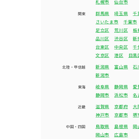
札幌市
仙台市
群馬県
埼玉県
千
関東
さいたま市
千葉市
足立区
荒川区
板
品川区
渋谷区
新
台東区
中央区
千
文京区
港区
目黒
新潟県
富山県
石
北陸・甲信越
新潟市
岐阜県
静岡県
愛
東海
静岡市
浜松市
名
滋賀県
京都府
大
近畿
神戸市
京都市
堺
鳥取県
島根県
岡
中国・四国
岡山市
広島市