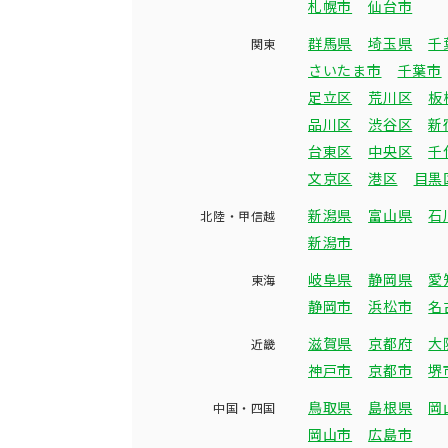
札幌市
仙台市
群馬県
埼玉県
千
関東
さいたま市
千葉市
足立区
荒川区
板
品川区
渋谷区
新
台東区
中央区
千
文京区
港区
目黒
新潟県
富山県
石
北陸・甲信越
新潟市
岐阜県
静岡県
愛
東海
静岡市
浜松市
名
滋賀県
京都府
大
近畿
神戸市
京都市
堺
鳥取県
島根県
岡
中国・四国
岡山市
広島市