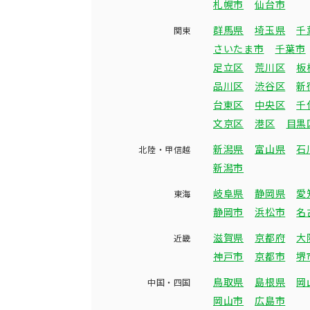
札幌市
仙台市
群馬県
埼玉県
千
関東
さいたま市
千葉市
足立区
荒川区
板
品川区
渋谷区
新
台東区
中央区
千
文京区
港区
目黒
新潟県
富山県
石
北陸・甲信越
新潟市
岐阜県
静岡県
愛
東海
静岡市
浜松市
名
滋賀県
京都府
大
近畿
神戸市
京都市
堺
鳥取県
島根県
岡
中国・四国
岡山市
広島市