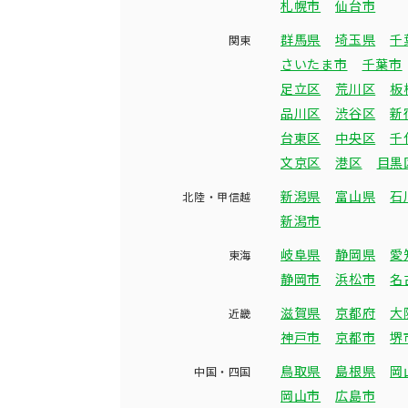
札幌市
仙台市
群馬県
埼玉県
千
関東
さいたま市
千葉市
足立区
荒川区
板
品川区
渋谷区
新
台東区
中央区
千
文京区
港区
目黒
新潟県
富山県
石
北陸・甲信越
新潟市
岐阜県
静岡県
愛
東海
静岡市
浜松市
名
滋賀県
京都府
大
近畿
神戸市
京都市
堺
鳥取県
島根県
岡
中国・四国
岡山市
広島市