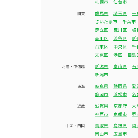
札幌市
仙台市
群馬県
埼玉県
千
関東
さいたま市
千葉市
足立区
荒川区
板
品川区
渋谷区
新
台東区
中央区
千
文京区
港区
目黒
新潟県
富山県
石
北陸・甲信越
新潟市
岐阜県
静岡県
愛
東海
静岡市
浜松市
名
滋賀県
京都府
大
近畿
神戸市
京都市
堺
鳥取県
島根県
岡
中国・四国
岡山市
広島市