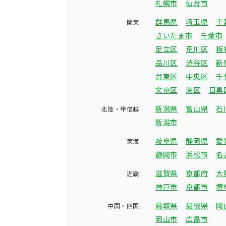
札幌市
仙台市
群馬県
埼玉県
千
関東
さいたま市
千葉市
足立区
荒川区
板
品川区
渋谷区
新
台東区
中央区
千
文京区
港区
目黒
新潟県
富山県
石
北陸・甲信越
新潟市
岐阜県
静岡県
愛
東海
静岡市
浜松市
名
滋賀県
京都府
大
近畿
神戸市
京都市
堺
鳥取県
島根県
岡
中国・四国
岡山市
広島市