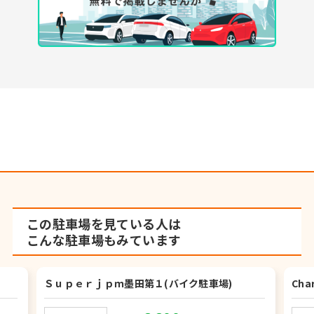
この駐車場を見ている人は
こんな駐車場もみています
Ｓｕｐｅｒｊｐｍ墨田第１(バイク駐車場)
Cha