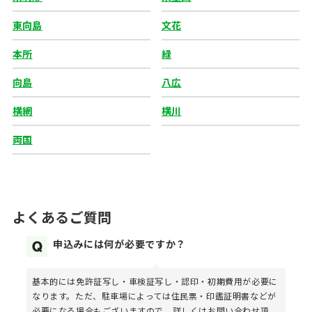
東向島
文花
本所
緑
向島
八広
横網
横川
両国
よくあるご質問
申込みには何が必要ですか？
基本的には免許証写し・車検証写し・認印・初期費用が必要に
なります。ただ、駐車場によっては住民票・印鑑証明書などが
必要になる場合もございますので、詳しくはお問い合わせ頂