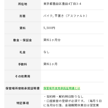
東京都墨田区墨田4丁目3-4
所在地
バイク, 平置き（アスファルト）
形態
5,500円
賃料
賃料1ヶ月分
敷金・保証金
なし
礼金
賃料1ヶ月
手数料
その他費用
保管場所使用承諾証明書
保管場所使用承諾証明書とは
・契約時・解約時日割りなし
・口座振替の登録が必須です。（毎月５日
特記事項
に当月分引落、金融機関休業日は翌営業