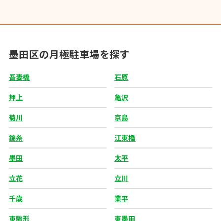
墨田区の月極駐車場を探す
吾妻橋
石原
押上
亀沢
菊川
京島
錦糸
江東橋
墨田
太平
立花
立川
千歳
業平
東駒形
東墨田