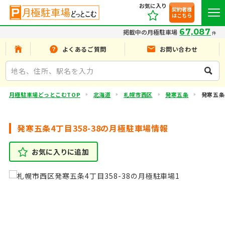
お気に入り
契約者様
はこちら
67,087
掲載中の月極駐車場
件
よくあるご質問
お問い合わせ
月極駐車場どっとこむTOP
北海道
札幌市西区
発寒五条
発寒五条4
発寒五条4丁目358-38の月極駐車場情報
お気に入りに追加