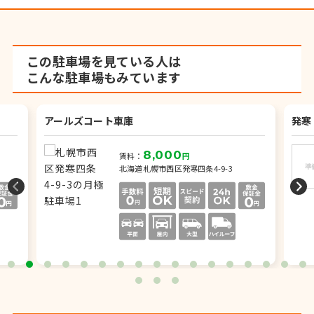
この駐車場を見ている人は
こんな駐車場もみています
アールズコート車庫
発寒
8,000
賃料：
円
北海道札幌市西区発寒四条4-9-3