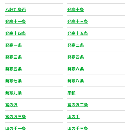
八軒九条西
発寒十条
発寒十一条
発寒十三条
発寒十四条
発寒十五条
発寒一条
発寒二条
発寒三条
発寒四条
発寒五条
発寒六条
発寒七条
発寒八条
発寒九条
平和
宮の沢
宮の沢二条
宮の沢三条
山の手
山の手一条
山の手三条