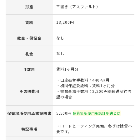
平置き（アスファルト）
形態
13,200円
賃料
なし
敷金・保証金
なし
礼金
賃料1ヶ月分
手数料
・口座振替手数料：440円/月
・初回保証委託料：賃料1ヶ月分
その他費用
・書類事務手数料：2,200円※郵送契約希
望の場合
5,500円
保管場所使用承諾証明書
保管場所使用承諾証明書とは
・ロードヒーティング完備。冬季は除雪不
特記事項
要です。