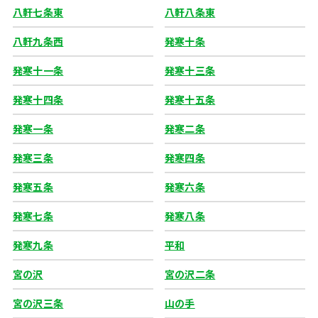
八軒七条東
八軒八条東
八軒九条西
発寒十条
発寒十一条
発寒十三条
発寒十四条
発寒十五条
発寒一条
発寒二条
発寒三条
発寒四条
発寒五条
発寒六条
発寒七条
発寒八条
発寒九条
平和
宮の沢
宮の沢二条
宮の沢三条
山の手