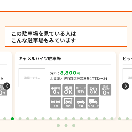
この駐車場を見ている人は
こんな駐車場もみています
キャメルハイツ駐車場
ビッ
8,800
賃料：
円
9
北海道札幌市西区発寒三条1丁目2－34