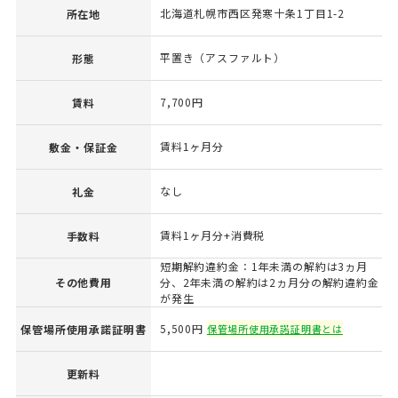
北海道札幌市西区発寒十条1丁目1-2
所在地
平置き（アスファルト）
形態
7,700円
賃料
賃料1ヶ月分
敷金・保証金
なし
礼金
賃料1ヶ月分+消費税
手数料
短期解約違約金：1年未満の解約は3ヵ月
その他費用
分、2年未満の解約は2ヵ月分の解約違約金
が発生
5,500円
保管場所使用承諾証明書
保管場所使用承諾証明書とは
更新料