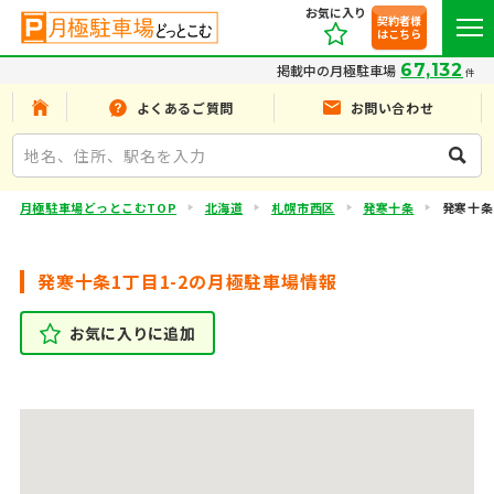
お気に入り
契約者様
はこちら
67,132
掲載中の月極駐車場
件
よくあるご質問
お問い合わせ
月極駐車場どっとこむTOP
北海道
札幌市西区
発寒十条
発寒十条
発寒十条1丁目1-2の月極駐車場情報
お気に入りに追加