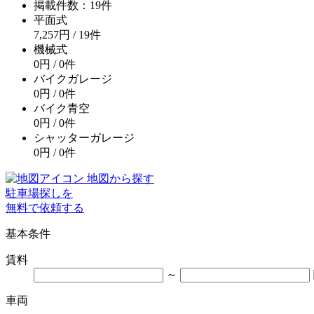
掲載件数：
19
件
平面式
7,257
円
/
19
件
機械式
0
円
/
0
件
バイクガレージ
0
円
/
0
件
バイク青空
0
円
/
0
件
シャッターガレージ
0
円
/
0
件
地図から探す
駐車場探しを
無料で依頼する
基本条件
賃料
～
車両