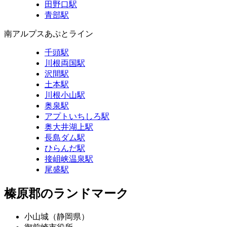
田野口駅
青部駅
南アルプスあぷとライン
千頭駅
川根両国駅
沢間駅
土本駅
川根小山駅
奥泉駅
アプトいちしろ駅
奥大井湖上駅
長島ダム駅
ひらんだ駅
接岨峡温泉駅
尾盛駅
榛原郡のランドマーク
小山城（静岡県）