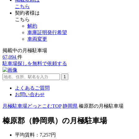
こちら
契約者様は
こちら
解約
車庫証明発行希望
車両変更
掲載中の月極駐車場
67,094
件
駐車場探し
を無料で依頼する
よくあるご質問
お問い合わせ
月極駐車場どっとこむTOP
静岡県
榛原郡の月極駐車場
榛原郡（静岡県）
の月極駐車場
平均賃料：
7,257
円