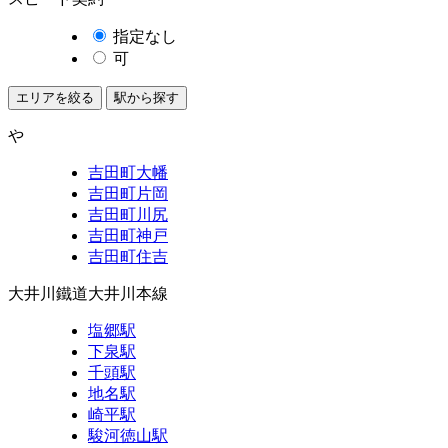
指定なし
可
エリアを絞る
駅から探す
や
吉田町大幡
吉田町片岡
吉田町川尻
吉田町神戸
吉田町住吉
大井川鐵道大井川本線
塩郷駅
下泉駅
千頭駅
地名駅
崎平駅
駿河徳山駅