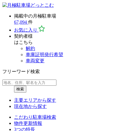
掲載中の月極駐車場
67,094
件
お気に入り
契約者様
はこちら
解約
車庫証明発行希望
車両変更
フリーワード検索
検索
主要エリア
から探す
現在地
から探す
こだわり駐車場検索
物件更新情報
3つの特長