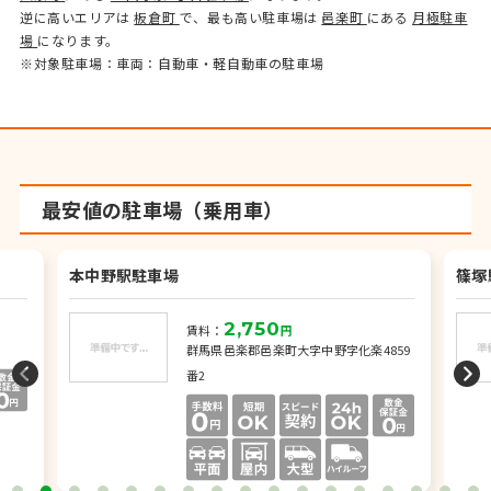
逆に高いエリアは
板倉町
で、最も高い駐車場は
邑楽町
にある
月極駐車
場
になります。
※対象駐車場：車両：自動車・軽自動車の駐車場
最安値の駐車場（乗用車）
本中野駅駐車場
篠塚
2,750
賃料：
円
群馬県邑楽郡邑楽町大字中野字化楽4859
番2