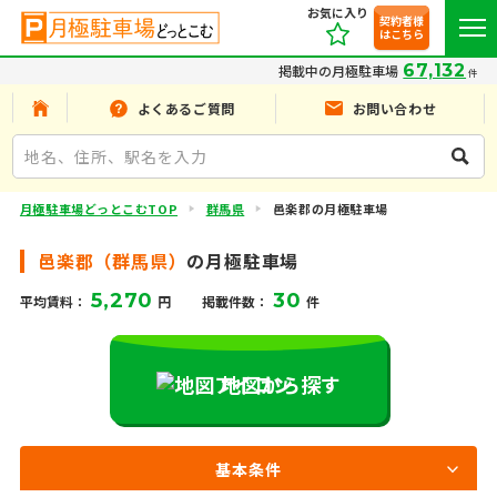
お気に入り
契約者様
はこちら
67,132
掲載中の月極駐車場
件
よくあるご質問
お問い合わせ
月極駐車場どっとこむTOP
群馬県
邑楽郡の月極駐車場
邑楽郡（群馬県）
の月極駐車場
5,270
30
平均賃料：
円
掲載件数：
件
地図から探す
基本条件