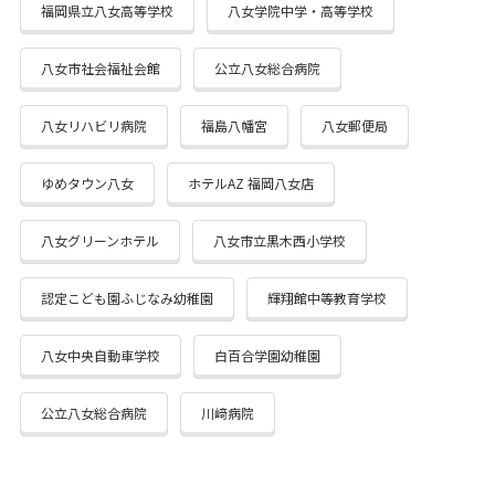
福岡県立八女高等学校
八女学院中学・高等学校
八女市社会福祉会館
公立八女総合病院
八女リハビリ病院
福島八幡宮
八女郵便局
ゆめタウン八女
ホテルAZ 福岡八女店
八女グリーンホテル
八女市立黒木西小学校
認定こども園ふじなみ幼稚園
輝翔館中等教育学校
八女中央自動車学校
白百合学園幼稚園
公立八女総合病院
川﨑病院