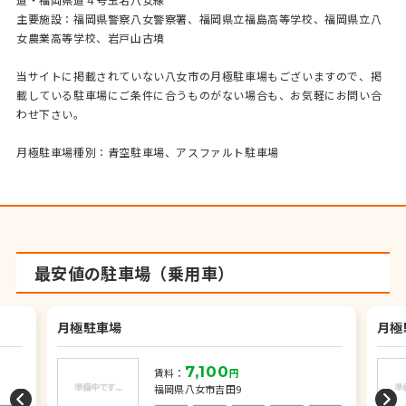
主要施設：福岡県警察八女警察署、福岡県立福島高等学校、福岡県立八
女農業高等学校、岩戸山古墳
当サイトに掲載されていない八女市の月極駐車場もございますので、掲
載している駐車場にご条件に合うものがない場合も、お気軽にお問い合
わせ下さい。
月極駐車場種別：青空駐車場、アスファルト駐車場
最安値の駐車場（乗用車）
月極駐車場
月極
7,100
賃料：
円
福岡県八女市吉田9