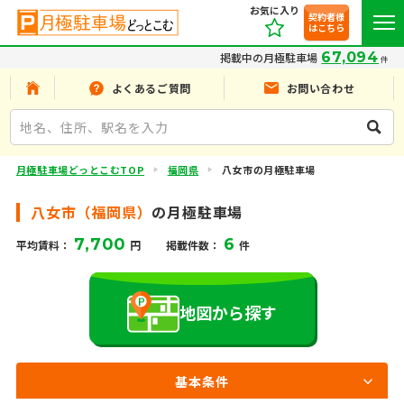
お気に入り
契約者様
はこちら
67,094
掲載中の月極駐車場
件
よくあるご質問
お問い合わせ
月極駐車場どっとこむTOP
福岡県
八女市の月極駐車場
八女市（福岡県）
の月極駐車場
7,700
6
平均賃料：
円
掲載件数：
件
地図から探す
基本条件