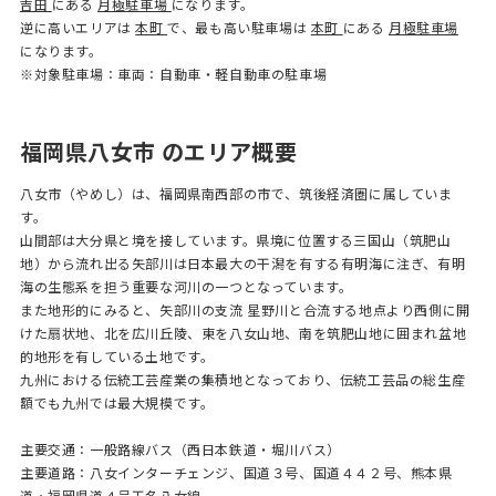
吉田
にある
月極駐車場
になります。
逆に高いエリアは
本町
で、最も高い駐車場は
本町
にある
月極駐車場
になります。
※対象駐車場：車両：自動車・軽自動車の駐車場
福岡県八女市 のエリア概要
八女市（やめし）は、福岡県南西部の市で、筑後経済圏に属していま
す。
山間部は大分県と境を接しています。県境に位置する三国山（筑肥山
地）から流れ出る矢部川は日本最大の干潟を有する有明海に注ぎ、有明
海の生態系を担う重要な河川の一つとなっています。
また地形的にみると、矢部川の支流 星野川と合流する地点より西側に開
けた扇状地、北を広川丘陵、東を八女山地、南を筑肥山地に囲まれ盆地
的地形を有している土地です。
九州における伝統工芸産業の集積地となっており、伝統工芸品の総生産
額でも九州では最大規模です。
主要交通：一般路線バス（西日本鉄道・堀川バス）
主要道路：八女インターチェンジ、国道３号、国道４４２号、熊本県
道・福岡県道４号玉名八女線