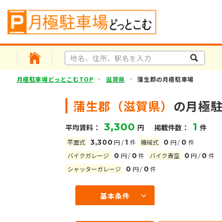
月極駐車場どっとこむTOP
滋賀県
蒲生郡の月極駐車場
蒲生郡（滋賀県）
の月極
3,300
1
平均賃料：
円
掲載件数：
件
平面式
3,300
円
/
1
件
機械式
0
円
/
0
件
バイクガレージ
0
円
/
0
件
バイク青空
0
円
/
0
件
シャッターガレージ
0
円
/
0
件
基本条件