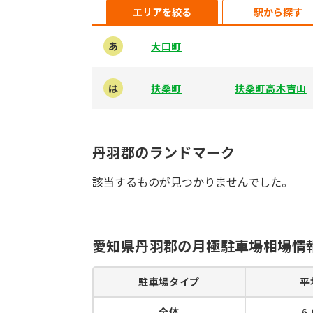
エリアを絞る
駅から探す
あ
大口町
は
扶桑町
扶桑町高木吉山
丹羽郡のランドマーク
該当するものが見つかりませんでした。
愛知県丹羽郡の月極駐車場相場情
駐車場タイプ
平
全体
6