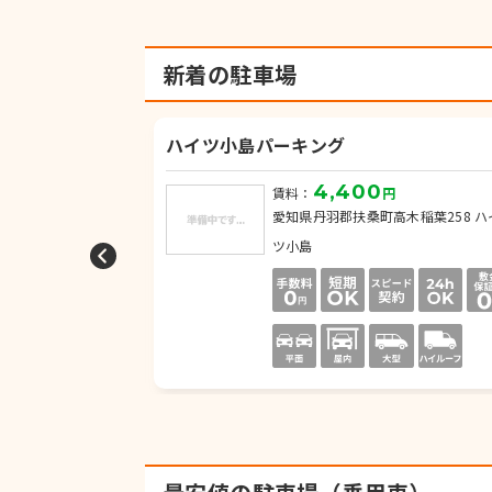
新着の駐車場
ハイツ小島パーキング
4,400
円
賃料：
円
雄下山290-1
愛知県丹羽郡扶桑町高木稲葉258 ハ
ツ小島