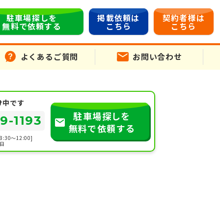
駐車場探しを
掲載依頼は
契約者様は
無料で依頼する
こちら
こちら
よくあるご質問
お問い合わせ
け中です
駐車場探しを
19-1193
無料で依頼する
:30～12:00]
祝日