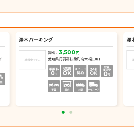
澤木パーキング
澤
3,500
賃料：
円
イ
愛知県丹羽郡扶桑町高木福1381