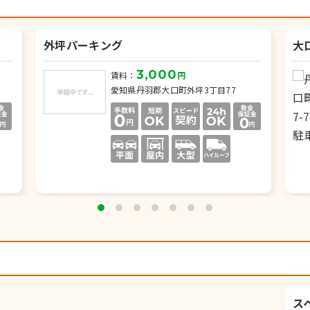
外坪パーキング
大
3,000
賃料：
円
愛知県丹羽郡大口町外坪3丁目77
ス