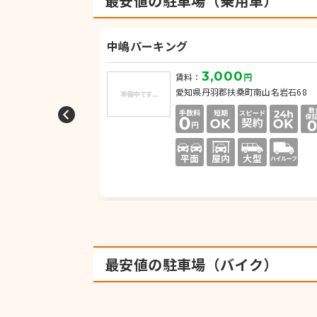
最安値の駐車場（乗用車）
中嶋パーキング
3,000
賃料：
円
柏森西前46
愛知県丹羽郡扶桑町南山名岩石68
最安値の駐車場（バイク）