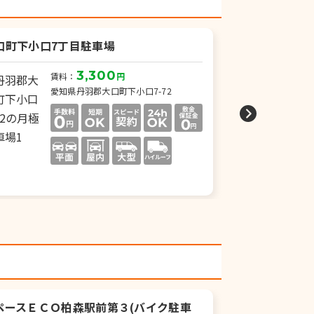
口町下小口7丁目駐車場
Azur扶桑（
専用）
3,300
賃料：
円
愛知県丹羽郡大口町下小口7-72
賃
愛
ペースＥＣＯ柏森駅前第３(バイク駐車