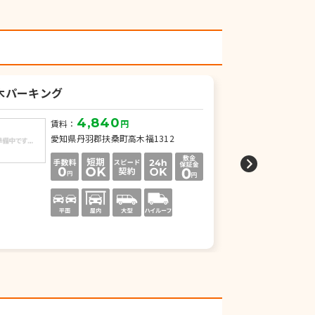
木パーキング
吉山パーキン
4,840
賃料：
円
賃
愛知県丹羽郡扶桑町高木福1312
愛