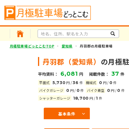
月極駐車場どっとこむTOP
愛知県
丹羽郡の月極駐車場
丹羽郡（愛知県）
の月極
6,081
37
平均賃料：
円
掲載件数：
件
平面式
5,730
円
/
36
件
機械式
0
円
/
0
件
バイクガレージ
0
円
/
0
件
バイク青空
0
円
/
0
件
シャッターガレージ
18,700
円
/
1
件
基本条件