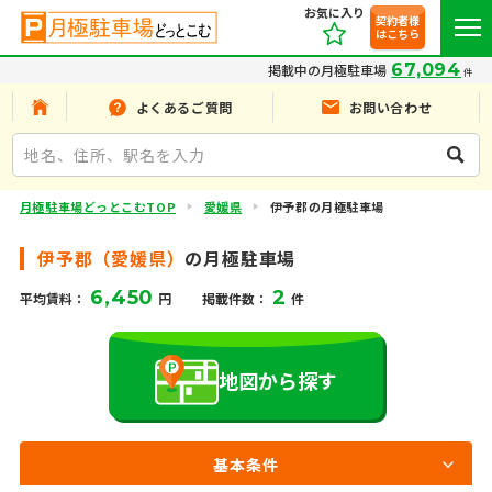
お気に入り
契約者様
はこちら
67,094
掲載中の月極駐車場
件
よくあるご質問
お問い合わせ
月極駐車場どっとこむTOP
愛媛県
伊予郡の月極駐車場
伊予郡（愛媛県）
の月極駐車場
6,450
2
平均賃料：
円
掲載件数：
件
地図から探す
基本条件