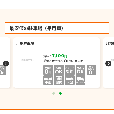
最安値の駐車場（乗用車）
月極駐車場
月極
7,100
賃料：
円
愛媛県伊予郡松前町筒井南内開