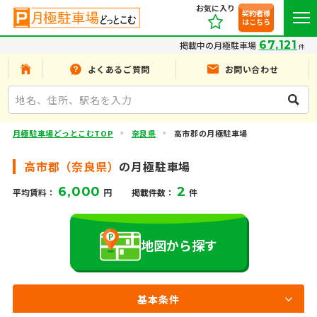
お気に入り
契約者様
はこちら
67,121
掲載中の月極駐車場
件
よくあるご質問
お問い合わせ
月極駐車場どっとこむTOP
奈良県
高市郡の月極駐車場
高市郡（奈良県）
の月極駐車場
6,000
2
平均賃料：
円
掲載件数：
件
地図から探す
基本条件