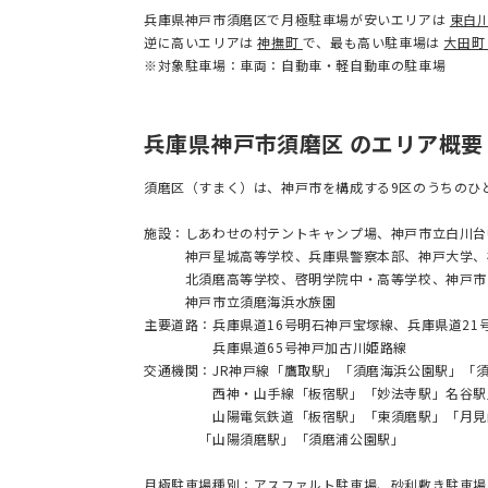
兵庫県神戸市須磨区で月極駐車場が安いエリアは
東白
逆に高いエリアは
神撫町
で、最も高い駐車場は
大田
※対象駐車場：車両：自動車・軽自動車の駐車場
兵庫県神戸市須磨区 のエリア概要
須磨区（すまく）は、神戸市を構成する9区のうちのひ
施設：しあわせの村テントキャンプ場、神戸市立白川台
神戸星城高等学校、兵庫県警察本部、神戸大学、神
北須磨高等学校、啓明学院中・高等学校、神戸市立
神戸市立須磨海浜水族園
主要道路：兵庫県道16号明石神戸宝塚線、兵庫県道21
兵庫県道65号神戸加古川姫路線
交通機関：JR神戸線「鷹取駅」「須磨海浜公園駅」「
西神・山手線「板宿駅」「妙法寺駅」名谷駅」
山陽電気鉄道「板宿駅」「東須磨駅」「月見山
「山陽須磨駅」「須磨浦公園駅」
月極駐車場種別：アスファルト駐車場、砂利敷き駐車場