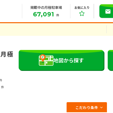
掲載中の月極駐車場
お気に入り
67,091
件
の月極
地図から探す
件
1
件
こだわり条件