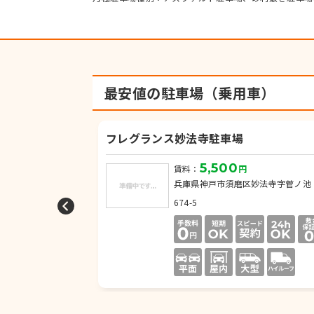
最安値の駐車場（乗用車）
フレグランス妙法寺駐車場
5,500
円
賃料：
円
磨浦通3丁目6-11
兵庫県神戸市須磨区妙法寺字菅ノ池
674-5