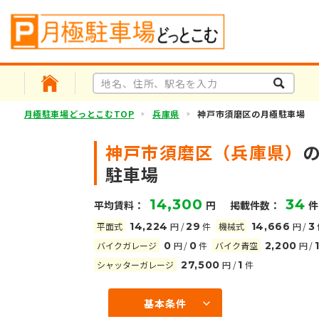
月極駐車場どっとこむTOP
兵庫県
神戸市須磨区の月極駐車場
神戸市須磨区（兵庫県）
駐車場
14,300
34
平均賃料：
円
掲載件数：
件
平面式
14,224
円
/
29
件
機械式
14,666
円
/
3
バイクガレージ
0
円
/
0
件
バイク青空
2,200
円
/
シャッターガレージ
27,500
円
/
1
件
基本条件