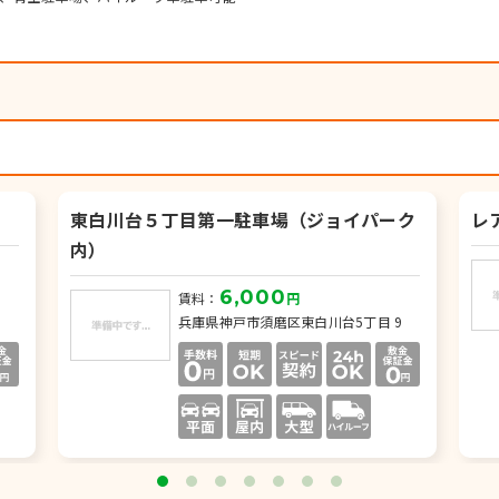
東白川台５丁目第一駐車場（ジョイパーク
レ
内）
6,000
賃料：
円
兵庫県神戸市須磨区東白川台5丁目 9