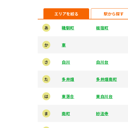
エリアを絞る
駅から探す
あ
磯馴町
板宿町
か
車
さ
白川
白川台
た
多井畑
多井畑南町
は
東落合
東白川台
ま
南町
妙法寺