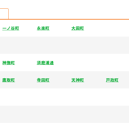
一ノ谷町
永楽町
大田町
神撫町
須磨浦通
鷹取町
寺田町
天神町
戸政町