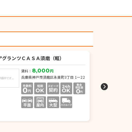
アグランツＣＡＳＡ須磨（軽）
ＦＫイーグル1
8,000
賃料：
円
賃
兵庫県神戸市須磨区永楽町3丁目 1ー22
兵