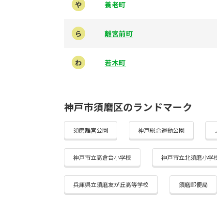
や
養老町
ら
離宮前町
わ
若木町
神戸市須磨区のランドマーク
須磨離宮公園
神戸総合運動公園
神戸市立高倉台小学校
神戸市立北須磨小学
兵庫県立須磨友が丘高等学校
須磨郵便局