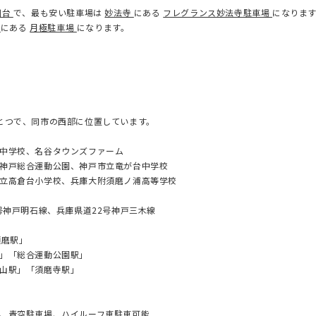
川台
で、最も安い駐車場は
妙法寺
にある
フレグランス妙法寺駐車場
になりま
町
にある
月極駐車場
になります。
とつで、同市の西部に位置しています。
中学校、名谷タウンズファーム
戸総合運動公園、神戸市立竜が台中学校
高倉台小学校、兵庫大附須磨ノ浦高等学校
号神戸明石線、兵庫県道22号神戸三木線
須磨駅」
「総合運動公園駅」
駅」「須磨寺駅」
、青空駐車場、ハイルーフ車駐車可能