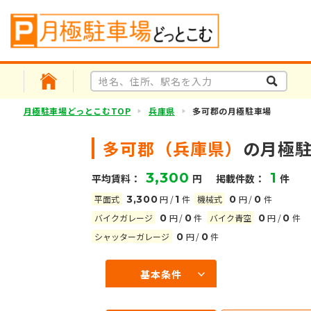
月極駐車場どっとこむTOP
兵庫県
多可郡の月極駐車場
多可郡（兵庫県）
の月極
3,300
1
平均賃料：
円
掲載件数：
件
平面式
3,300
円
/
1
件
機械式
0
円
/
0
件
バイクガレージ
0
円
/
0
件
バイク青空
0
円
/
0
件
シャッターガレージ
0
円
/
0
件
基本条件