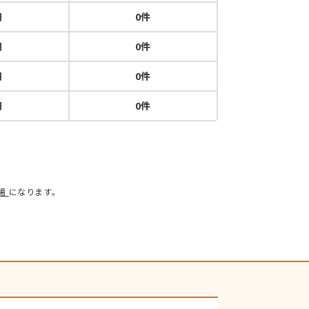
円
0件
円
0件
円
0件
円
0件
場
になります。