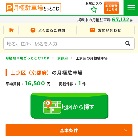
お気に入り
契約者様
はこちら
67,132
掲載中の月極駐車場
件
よくあるご質問
お問い合わせ
月極駐車場どっとこむTOP
京都府
上京区の月極駐車場
上京区（京都府）
の月極駐車場
16,500
1
平均賃料：
円
掲載件数：
件
地図から探す
基本条件