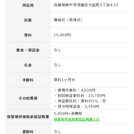
兵庫県神戸市須磨区大田町3丁目4-15
所在地
機械式（昇降式）
形態
15,400円
賃料
なし
敷金・保証金
なし
礼金
賃料1ヶ月分
手数料
・事務手数料：4,620円
・初回保証委託料：10,780円
その他費用
・保証委託料：賃料の5％／月
・貸与物保証金：3,300円
5,000円+消費税
保管場所使用承諾証明書
保管場所使用承諾証明書とは
なし
更新料