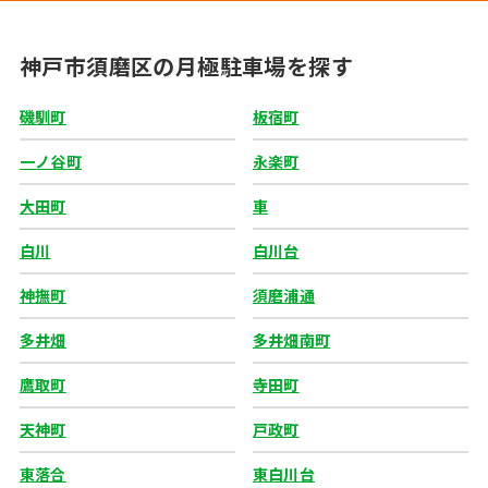
神戸市須磨区の月極駐車場を探す
磯馴町
板宿町
一ノ谷町
永楽町
大田町
車
白川
白川台
神撫町
須磨浦通
多井畑
多井畑南町
鷹取町
寺田町
天神町
戸政町
東落合
東白川台