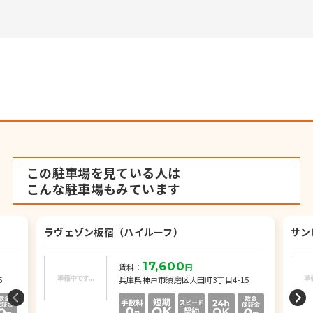
この駐車場を見ている人は
こんな駐車場もみています
ラヴェゾン板宿（ハイルーフ）
サン
17,600
賃料：
円
5
兵庫県神戸市須磨区大田町3丁目4-15