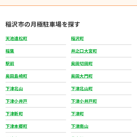
稲沢市の月極駐車場を探す
天池遠松町
稲沢町
稲葉
井之口大宮町
駅前
奥田切田町
奥田島崎町
奥田大門町
下津北山
下津北山町
下津小井戸
下津小井戸町
下津新町
下津町
下津本郷町
下津南山