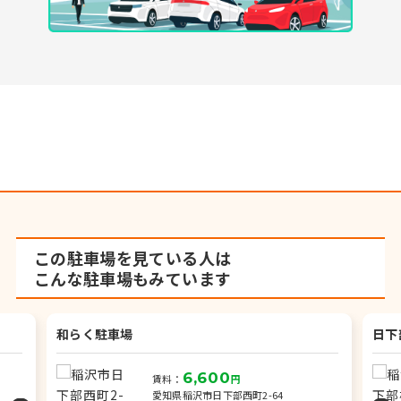
この駐車場を見ている人は
こんな駐車場もみています
和らく駐車場
日下
6,600
賃料：
円
愛知県稲沢市日下部西町2-64