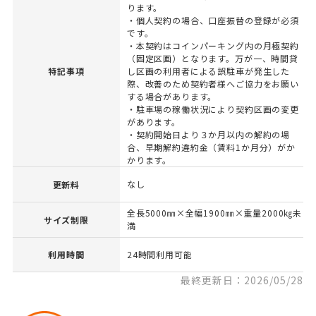
ります。
・個人契約の場合、口座振替の登録が必須
です。
・本契約はコインパーキング内の月極契約
（固定区画）となります。万が一、時間貸
特記事項
し区画の利用者による誤駐車が発生した
際、改善のため契約者様へご協力をお願い
する場合があります。
・駐車場の稼働状況により契約区画の変更
があります。
・契約開始日より３か月以内の解約の場
合、早期解約違約金（賃料1か月分）がか
かります。
なし
更新料
全長5000㎜×全幅1900㎜×重量2000㎏未
サイズ制限
満
利用時間
24時間利用可能
最終更新日：2026/05/28