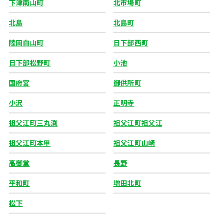
下津南山町
北市場町
北島
北島町
陸田白山町
日下部西町
日下部松野町
小池
国府宮
御供所町
小沢
正明寺
祖父江町三丸渕
祖父江町祖父江
祖父江町本甲
祖父江町山崎
高御堂
長野
平和町
増田北町
松下