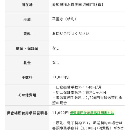
愛知県稲沢市奥田切田町93番1
所在地
平置き（砂利）
形態
お問い合わせください
賃料
なし
敷金・保証金
なし
礼金
11,000円
手数料
・口座振替手数料：440円/月
・初回保証委託料：賃料1ヶ月分
その他費用
・書類事務手数料：2,200円※郵送契約希
望の場合
11,000円
保管場所使用承諾証明書
保管場所使用承諾証明書とは
・原則、電子契約です。郵送契約の場合は
書類事務手数料（2,000円+消費税）がかか