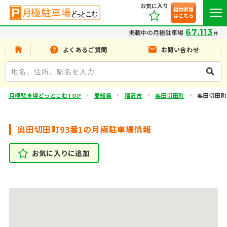
お気に入り
契約者様
はこちら
67,113
掲載中の月極駐車場
件
よくあるご質問
お問い合わせ
月極駐車場どっとこむTOP
愛知県
稲沢市
奥田切田町
奥田切田町
奥田切田町93番1の月極駐車場情報
お気に入りに追加