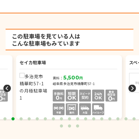
この駐車場を見ている人は
こんな駐車場もみています
セイカ駐車場
スペ
5,500
賃料：
円
岐阜県多治見市精華町57-1