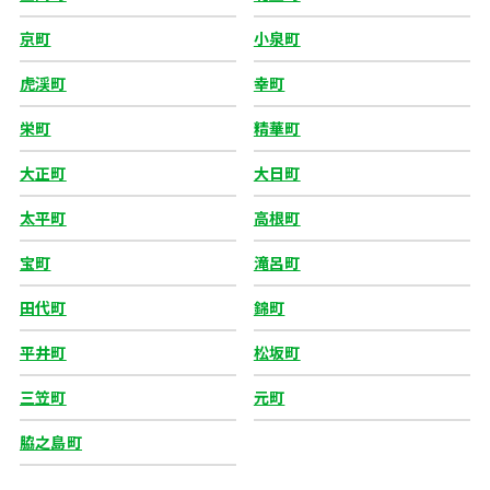
京町
小泉町
虎渓町
幸町
栄町
精華町
大正町
大日町
太平町
高根町
宝町
滝呂町
田代町
錦町
平井町
松坂町
三笠町
元町
脇之島町