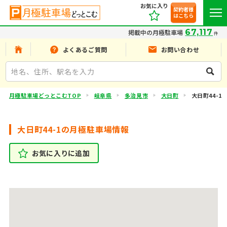
お気に入り
契約者様
はこちら
67,117
掲載中の月極駐車場
件
よくあるご質問
お問い合わせ
月極駐車場どっとこむTOP
岐阜県
多治見市
大日町
大日町44-1
大日町44-1の月極駐車場情報
お気に入りに追加