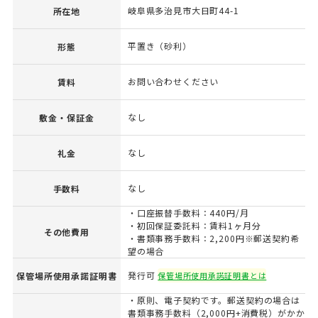
岐阜県多治見市大日町44-1
所在地
平置き（砂利）
形態
お問い合わせください
賃料
なし
敷金・保証金
なし
礼金
なし
手数料
・口座振替手数料：440円/月
・初回保証委託料：賃料1ヶ月分
その他費用
・書類事務手数料：2,200円※郵送契約希
望の場合
発行可
保管場所使用承諾証明書
保管場所使用承諾証明書とは
・原則、電子契約です。郵送契約の場合は
書類事務手数料（2,000円+消費税）がかか