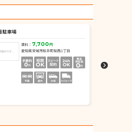
極駐車場
チケパ 名鉄桜
7,700
賃料：
円
賃
愛知県安城市桜井町桜西1丁目
愛