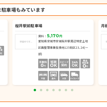
な駐車場もみています
桜井駅前駐車場
月
5,170
賃料：
円
愛知県安城市安城桜井駅周辺特定土地
区画整理事業仮換地125街区23､24(一
部)