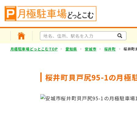
月極駐車場どっとこむTOP
愛知県
安城市
桜井町
桜井町貝
桜井町貝戸尻95-1の月極