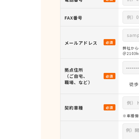
FAX番号
メールアドレス
必須
弊社から
＠210
拠点住所
（ご自宅、
必須
職場、など）
徒歩
契約車種
必須
※車種情