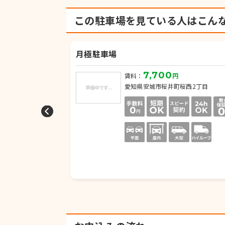
この駐車場を見ている人は
こん
月極駐車場
7,700
賃料：
円
亀山5丁目
愛知県安城市桜井町桜西2丁目