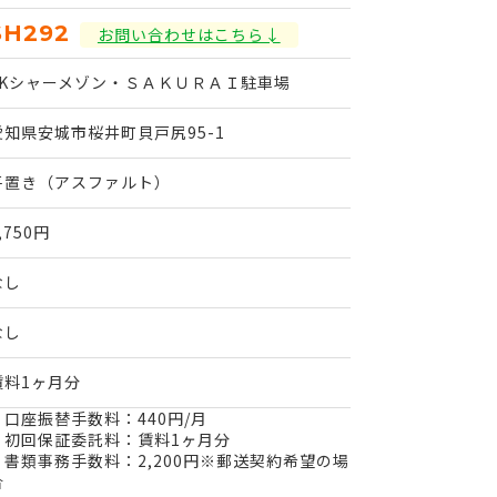
SH292
お問い合わせはこちら↓
FKシャーメゾン・ＳＡＫＵＲＡＩ駐車場
愛知県安城市桜井町貝戸尻95-1
平置き（アスファルト）
,750円
なし
なし
賃料1ヶ月分
・口座振替手数料：440円/月
・初回保証委託料：賃料1ヶ月分
・書類事務手数料：2,200円※郵送契約希望の場
合