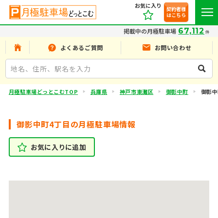
お気に入り
契約者様
はこちら
67,112
掲載中の月極駐車場
件
よくあるご質問
お問い合わせ
月極駐車場どっとこむTOP
兵庫県
神戸市東灘区
御影中町
御影中
御影中町4丁目の月極駐車場情報
お気に入りに追加