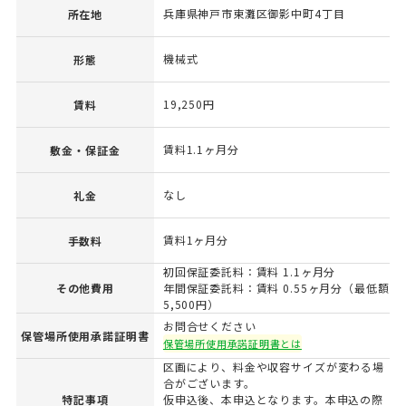
兵庫県神戸市東灘区御影中町4丁目
所在地
機械式
形態
19,250円
賃料
賃料1.1ヶ月分
敷金・保証金
なし
礼金
賃料1ヶ月分
手数料
初回保証委託料：賃料 1.1ヶ月分
その他費用
年間保証委託料：賃料 0.55ヶ月分（最低額
5,500円）
お問合せください
保管場所使用承諾証明書
保管場所使用承諾証明書とは
区画により、料金や収容サイズが変わる場
合がございます。
特記事項
仮申込後、本申込となります。本申込の際