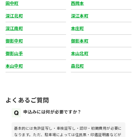
田中町
西岡本
深江北町
深江本町
深江南町
本庄町
御影中町
御影本町
御影山手
本山北町
本山中町
森北町
よくあるご質問
申込みには何が必要ですか？
基本的には免許証写し・車検証写し・認印・初期費用が必要に
なります。ただ、駐車場によっては住民票・印鑑証明書などが