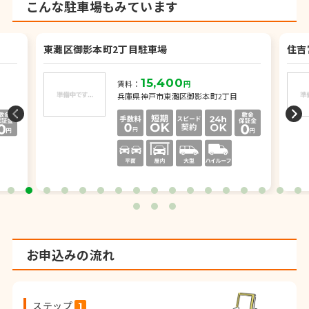
こんな駐車場もみています
東灘区御影本町2丁目駐車場
住吉
15,400
賃料：
円
兵庫県神戸市東灘区御影本町2丁目
お申込みの流れ
ステップ