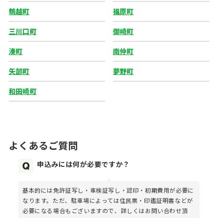
鵯越町
福原町
三川口町
御崎町
湊町
南仲町
矢部町
夢野町
和田崎町
よくあるご質問
申込みには何が必要ですか？
基本的には免許証写し・車検証写し・認印・初期費用が必要に
なります。ただ、駐車場によっては住民票・印鑑証明書などが
必要になる場合もございますので、詳しくはお問い合わせ頂