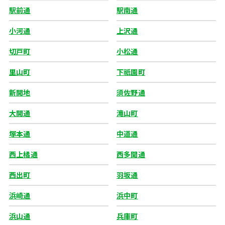
駅前通
駅南通
小河通
上沢通
切戸町
小松通
里山町
下祇園町
新開地
須佐野通
大開通
滝山町
塚本通
中道通
西上橘通
西多聞通
西出町
羽坂通
浜崎通
浜中町
浜山通
兵庫町