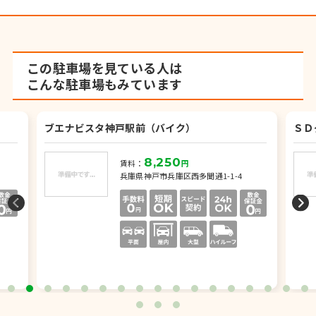
この駐車場を見ている人は
こんな駐車場もみています
ブエナビスタ神戸駅前（バイク）
ＳＤ
8,250
賃料：
円
兵庫県神戸市兵庫区西多聞通1-1-4