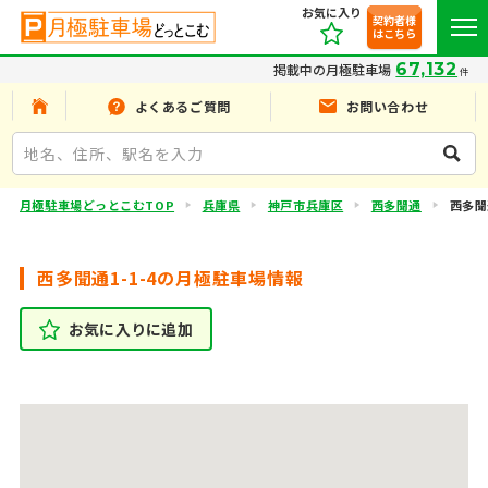
お気に入り
契約者様
はこちら
67,132
掲載中の月極駐車場
件
よくあるご質問
お問い合わせ
月極駐車場どっとこむTOP
兵庫県
神戸市兵庫区
西多聞通
西多聞通
西多聞通1-1-4の月極駐車場情報
お気に入りに追加