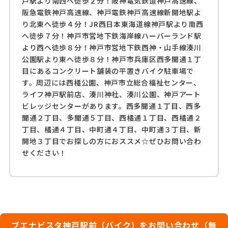
戸駅より南西へ徒歩２分！阪神電気鉄道神戸高速線、
阪急電鉄神戸高速線、神戸電鉄神戸高速線新開地駅よ
り北東へ徒歩４分！JR西日本東海道線神戸駅より南西
へ徒歩７分！神戸市営地下鉄海岸線ハーバーランド駅
より西へ徒歩８分！神戸市営地下鉄西神・山手線湊川
公園駅より東へ徒歩８分！神戸市兵庫区西多聞通１丁
目にあるコンクリート舗装の平置きバイク駐車場で
す。周辺には西橘公園、神戸市立総合福祉センター、
ライフ神戸駅前店、湊川神社、湊川公園、神戸アート
ビレッジセンターがあります。西多聞通１丁目、西多
聞通２丁目、多聞通５丁目、西橘通１丁目、西橘通２
丁目、橘通４丁目、中町通４丁目、中町通３丁目、新
開地３丁目でお探しの方におススメ☆ぜひお問い合わ
せください！
ブエナビスタ神戸駅前（バイク）をお問い合わせ（無