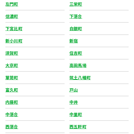
左門町
三栄町
信濃町
下落合
下宮比町
白銀町
新小川町
新宿
須賀町
住吉町
大京町
高田馬場
箪笥町
筑土八幡町
富久町
戸山
内藤町
中井
中落合
中里町
西落合
西五軒町