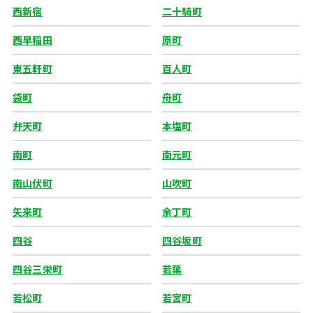
西新宿
二十騎町
西早稲田
原町
東五軒町
百人町
袋町
舟町
弁天町
本塩町
南町
南元町
南山伏町
山吹町
矢来町
余丁町
四谷
四谷坂町
四谷三栄町
若葉
若松町
若宮町