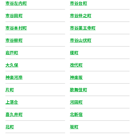
市谷左内町
市谷台町
市谷田町
市谷仲之町
市谷本村町
市谷薬王寺町
市谷柳町
市谷山伏町
岩戸町
榎町
大久保
改代町
神楽河岸
神楽坂
片町
歌舞伎町
上落合
河田町
喜久井町
北新宿
北町
坂町