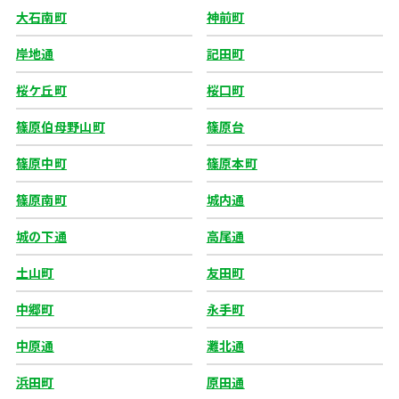
大石南町
神前町
岸地通
記田町
桜ケ丘町
桜口町
篠原伯母野山町
篠原台
篠原中町
篠原本町
篠原南町
城内通
城の下通
高尾通
土山町
友田町
中郷町
永手町
中原通
灘北通
浜田町
原田通