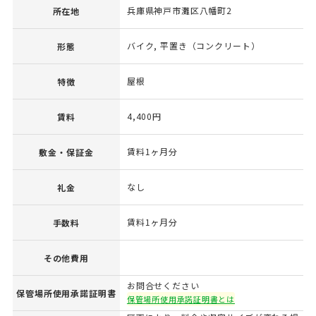
兵庫県神戸市灘区八幡町2
所在地
バイク, 平置き（コンクリート）
形態
屋根
特徴
4,400円
賃料
賃料1ヶ月分
敷金・保証金
なし
礼金
賃料1ヶ月分
手数料
その他費用
お問合せください
保管場所使用承諾証明書
保管場所使用承諾証明書とは