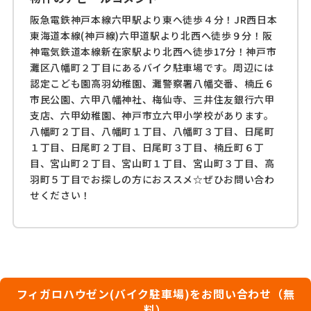
阪急電鉄神戸本線六甲駅より東へ徒歩４分！JR西日本
東海道本線(神戸線)六甲道駅より北西へ徒歩９分！阪
神電気鉄道本線新在家駅より北西へ徒歩17分！神戸市
灘区八幡町２丁目にあるバイク駐車場です。周辺には
認定こども園高羽幼稚園、灘警察署八幡交番、楠丘６
市民公園、六甲八幡神社、梅仙寺、三井住友銀行六甲
支店、六甲幼稚園、神戸市立六甲小学校があります。
八幡町２丁目、八幡町１丁目、八幡町３丁目、日尾町
１丁目、日尾町２丁目、日尾町３丁目、楠丘町６丁
目、宮山町２丁目、宮山町１丁目、宮山町３丁目、高
羽町５丁目でお探しの方におススメ☆ぜひお問い合わ
せください！
フィガロハウゼン(バイク駐車場)をお問い合わせ（無
料）