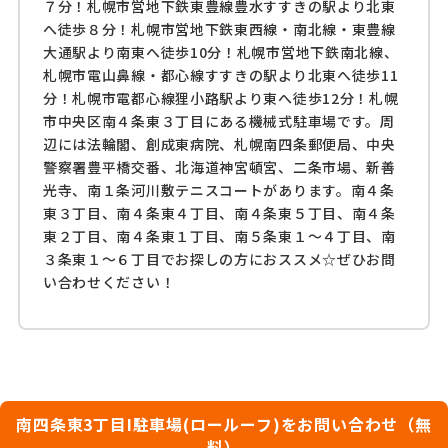
７分！札幌市営地下鉄東豊線豊水すすきの駅より北東
へ徒歩８分！札幌市営地下鉄東西線・南北線・東豊線
大通駅より南東へ徒歩10分！札幌市営地下鉄南北線、
札幌市電山鼻線・都心線すすきの駅より北東へ徒歩11
分！札幌市電都心線狸小路駅より東へ徒歩12分！札幌
市中央区南４条東３丁目にある機械式駐車場です。周
辺には法輪閣、創成東病院、札幌南四条郵便局、中央
警察署豊平橋交番、北海道神宮頓宮、二条市場、新善
光寺、南１条河川敷テニスコートがあります。南４条
東３丁目、南４条東４丁目、南４条東５丁目、南４条
東２丁目、南４条東１丁目、南５条東１～４丁目、南
３条東１～６丁目でお探しの方におススメ☆ぜひお問
い合わせください！
南四条東3丁目I駐車場(ロールーフ)をお問い合わせ（無
料）