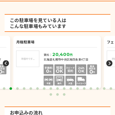
この駐車場を見ている人は
こんな駐車場もみています
月極駐車場
フェ
20,400
賃料：
円
7
北海道札幌市中央区南四条東4丁目
お申込みの流れ