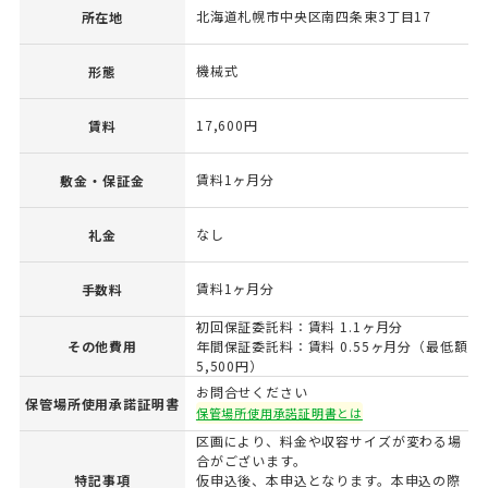
北海道札幌市中央区南四条東3丁目17
所在地
機械式
形態
17,600円
賃料
賃料1ヶ月分
敷金・保証金
なし
礼金
賃料1ヶ月分
手数料
初回保証委託料：賃料 1.1ヶ月分
その他費用
年間保証委託料：賃料 0.55ヶ月分（最低額
5,500円）
お問合せください
保管場所使用承諾証明書
保管場所使用承諾証明書とは
区画により、料金や収容サイズが変わる場
合がございます。
特記事項
仮申込後、本申込となります。本申込の際