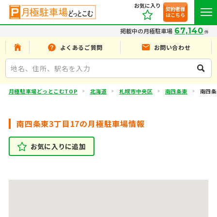
お気に入り
契約者様
はこちら
67,140
掲載中の月極駐車場
件
よくあるご質問
お問い合わせ
月極駐車場どっとこむTOP
北海道
札幌市中央区
南四条東
南四条
南四条東3丁目17の月極駐車場情報
お気に入りに追加