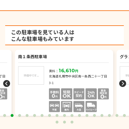
この駐車場を見ている人は
こんな駐車場もみています
南１条西駐車場
グラ
16,610
賃料：
円
丁目
北海道札幌市中央区南一条西二十一丁目
3-1