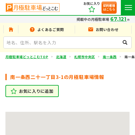
お気に入り
契約者様
はこちら
67,121
掲載中の月極駐車場
件
よくあるご質問
お問い合わせ
月極駐車場どっとこむTOP
北海道
札幌市中央区
南一条西
南一条
南一条西二十一丁目3-1の月極駐車場情報
お気に入りに追加