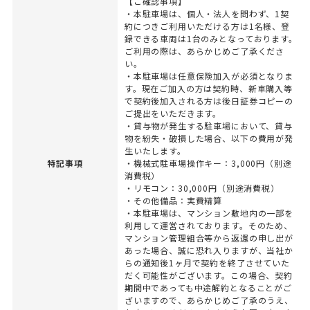
【ご確認事項】
・本駐車場は、個人・法人を問わず、1契
約につきご利用いただける方は1名様、登
録できる車両は1台のみとなっております。
ご利用の際は、あらかじめご了承くださ
い。
・本駐車場は任意保険加入が必須となりま
す。現在ご加入の方は契約時、新車購入等
で契約後加入される方は後日証券コピーの
ご提出をいただきます。
・貸与物が発生する駐車場において、貸与
物を紛失・破損した場合、以下の費用が発
生いたします。
特記事項
・機械式駐車場操作キー：3,000円（別途
消費税）
・リモコン：30,000円（別途消費税）
・その他備品：実費精算
・本駐車場は、マンション敷地内の一部を
利用して運営されております。そのため、
マンション管理組合等から返還の申し出が
あった場合、誠に恐れ入りますが、当社か
らの通知後1ヶ月で契約を終了させていた
だく可能性がございます。この場合、契約
期間中であっても中途解約となることがご
ざいますので、あらかじめご了承のうえ、