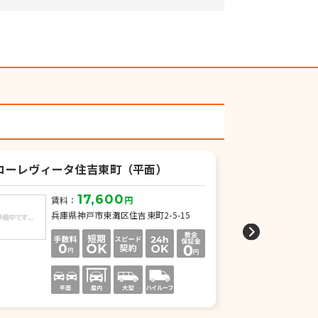
コーレヴィータ住吉東町（平面）
住吉東町2丁目
17,600
賃料：
円
賃
兵庫県神戸市東灘区住吉東町2-5-15
兵