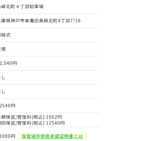
魚崎北町４丁目駐車場
兵庫県神戸市東灘区魚崎北町4丁目7?16
機械式
屋根
2,540円
なし
なし
2540円
月額保証/管理料(税込):1002円
初回保証/管理料(税込):12540円
1000円
保管場所使用承諾証明書とは