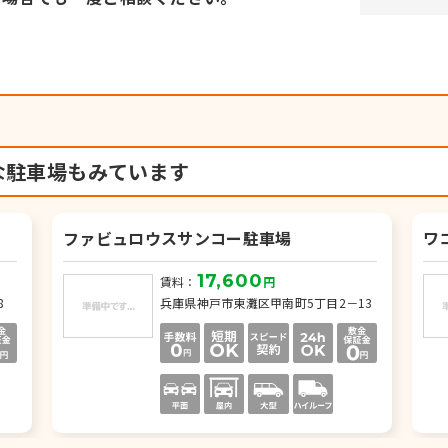
な駐車場もみています
ファビュロウスサンコー駐車場
ワ
17,600
賃料：
円
8
兵庫県神戸市東灘区甲南町5丁目2－13