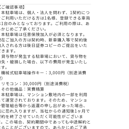
【ご確認事項】
・本駐車場は、個人・法人を問わず、1契約につ
きご利用いただける方は1名様、登録できる車両
は1台のみとなっております。ご利用の際は、あ
らかじめご了承ください。
・本駐車場は任意保険加入が必須となります。
現在ご加入の方は契約時、新車購入等で契約後
加入される方は後日証券コピーのご提出をいた
だきます。
・貸与物が発生する駐車場において、貸与物を
紛失・破損した場合、以下の費用が発生いたし
ます。
・機械式駐車場操作キー：3,000円（別途消費
税）
・リモコン：30,000円（別途消費税）
・その他備品：実費精算
・本駐車場は、マンション敷地内の一部を利用
して運営されております。そのため、マンショ
ン管理組合等から返還の申し出があった場合、
誠に恐れ入りますが、当社からの通知後1ヶ月で
契約を終了させていただく可能性がございま
す。この場合、契約期間中であっても中途解約と
なることがございますので、あらかじめご了承