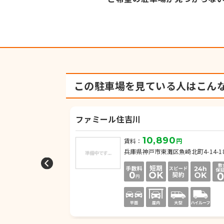
この駐車場を見ている人は
こん
ファミール住吉川
10,890
円
賃料：
円
住吉南町3丁目
兵庫県神戸市東灘区魚崎北町4-14-1