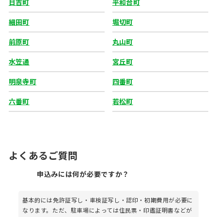
日吉町
平和台町
細田町
堀切町
前原町
丸山町
水笠通
宮丘町
明泉寺町
四番町
六番町
若松町
よくあるご質問
申込みには何が必要ですか？
基本的には免許証写し・車検証写し・認印・初期費用が必要に
なります。ただ、駐車場によっては住民票・印鑑証明書などが