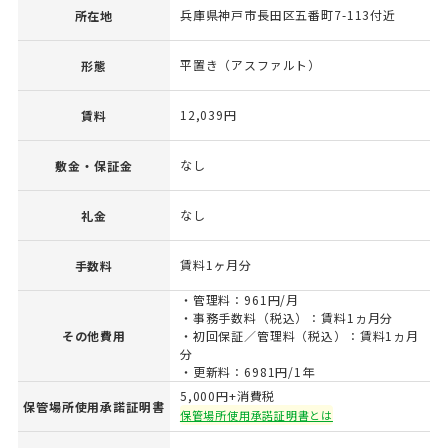
兵庫県神戸市長田区五番町7-113付近
所在地
平置き（アスファルト）
形態
12,039円
賃料
なし
敷金・保証金
なし
礼金
賃料1ヶ月分
手数料
・管理料：961円/月
・事務手数料（税込）：賃料1ヵ月分
その他費用
・初回保証／管理料（税込）：賃料1ヵ月
分
・更新料：6981円/1年
5,000円+消費税
保管場所使用承諾証明書
保管場所使用承諾証明書とは