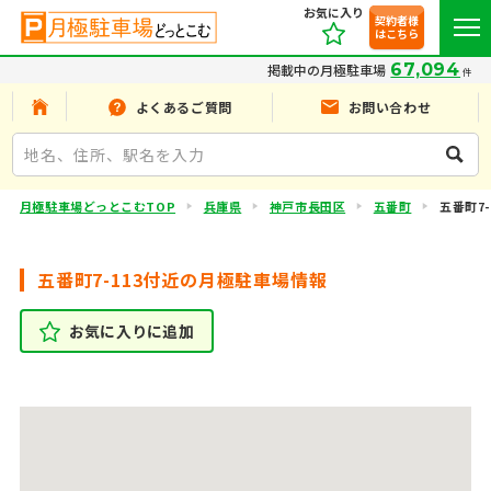
お気に入り
契約者様
はこちら
67,094
掲載中の月極駐車場
件
よくあるご質問
お問い合わせ
月極駐車場どっとこむTOP
兵庫県
神戸市長田区
五番町
五番町7-
五番町7-113付近の月極駐車場情報
お気に入りに追加