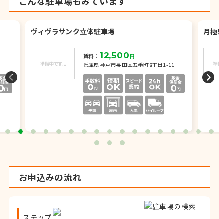
こんな駐車場もみています
ヴィヴラサンク立体駐車場
月極
12,500
賃料：
円
兵庫県神戸市長田区五番町8丁目1-11
お申込みの流れ
ステップ