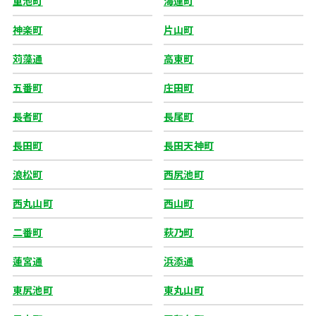
重池町
海運町
神楽町
片山町
苅藻通
高東町
五番町
庄田町
長者町
長尾町
長田町
長田天神町
浪松町
西尻池町
西丸山町
西山町
二番町
萩乃町
蓮宮通
浜添通
東尻池町
東丸山町