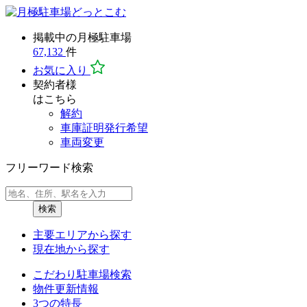
掲載中の月極駐車場
67,132
件
お気に入り
契約者様
はこちら
解約
車庫証明発行希望
車両変更
フリーワード検索
検索
主要エリア
から探す
現在地
から探す
こだわり駐車場検索
物件更新情報
3つの特長