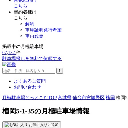
こちら
契約者様は
こちら
解約
車庫証明発行希望
車両変更
掲載中の月極駐車場
67,132
件
駐車場探し
を無料で依頼する
よくあるご質問
お問い合わせ
月極駐車場どっとこむTOP
宮城県
仙台市宮城野区
榴岡
榴岡5-
榴岡5-1-35の月極駐車場情報
お気に入りに追加