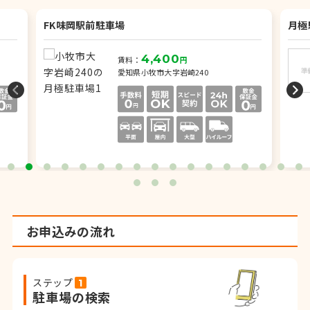
FK味岡駅前駐車場
月極
4,400
賃料：
円
愛知県小牧市大字岩崎240
お申込みの流れ
ステップ
駐車場の検索