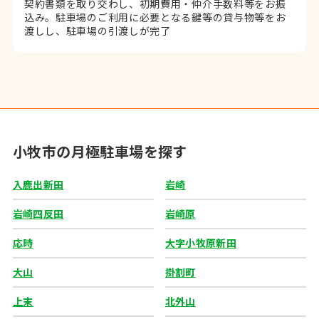
契約書類を取り交わし、初期費用・仲介手数料等をお振
込み。
駐車場のご利用に必要となる鍵等の貸与物等をお
渡しし、駐車場の引渡しが完了
小牧市の月極駐車場を探す
入鹿出新田
岩崎
岩崎四反田
岩崎原
応時
大字小牧原新田
大山
掛割町
上末
北外山