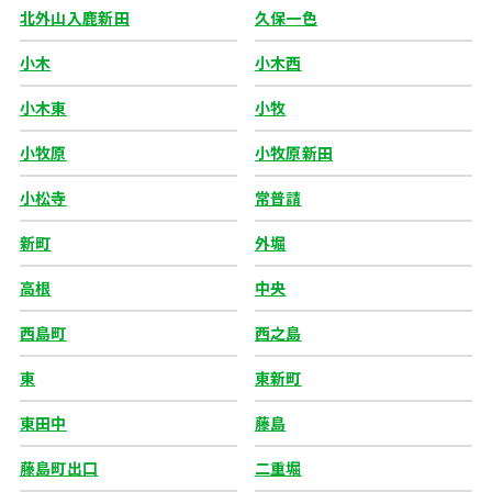
北外山入鹿新田
久保一色
小木
小木西
小木東
小牧
小牧原
小牧原新田
小松寺
常普請
新町
外堀
高根
中央
西島町
西之島
東
東新町
東田中
藤島
藤島町出口
二重堀