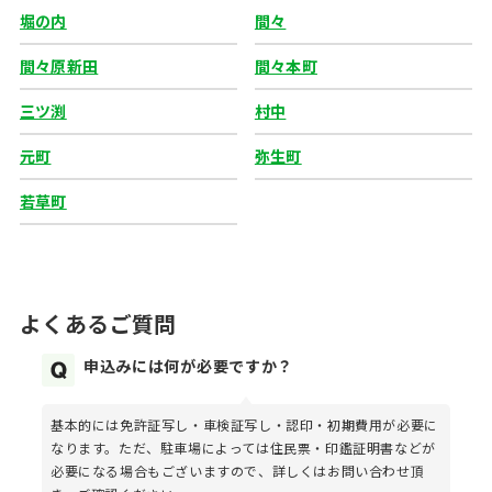
堀の内
間々
間々原新田
間々本町
三ツ渕
村中
元町
弥生町
若草町
よくあるご質問
申込みには何が必要ですか？
基本的には免許証写し・車検証写し・認印・初期費用が必要に
なります。ただ、駐車場によっては住民票・印鑑証明書などが
必要になる場合もございますので、詳しくはお問い合わせ頂